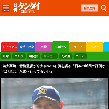
トピックス
政治・社会
芸能
スポーツ
ライフ
マネー
ボートレース
競輪
オートレース
野球
ゴルフ
格闘技
サッカー
その他
コラム
健大高崎・青柳監督が今大会No.1右腕を語る「日本の球団の評価が
低ければ、米国へ行ってもいい」