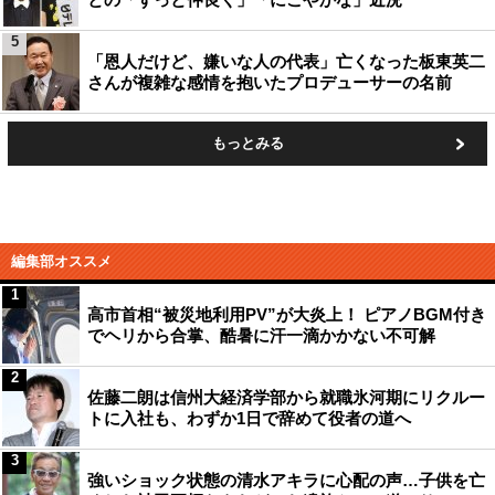
5
「恩人だけど、嫌いな人の代表」亡くなった板東英二
さんが複雑な感情を抱いたプロデューサーの名前
もっとみる
編集部オススメ
1
高市首相“被災地利用PV”が大炎上！ ピアノBGM付き
でヘリから合掌、酷暑に汗一滴かかない不可解
2
佐藤二朗は信州大経済学部から就職氷河期にリクルー
トに入社も、わずか1日で辞めて役者の道へ
3
強いショック状態の清水アキラに心配の声…子供を亡