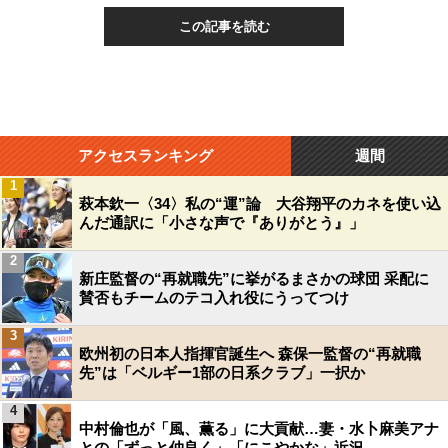
この記事を読む
アクセスランキング
週間
1
萩本欽一〈34〉私の“運”論 大谷翔平のカネを使い込
んだ通訳に「小さな声で『ありがとう』」
2
新庄監督の“再就職先”に挙がるまさかの球団 采配に
賛否もチームのテコ入れ役にうってつけ
3
欧州初の日本人指揮官誕生へ 森保一監督の“再就職
先”は「ベルギー1部の日系クラブ」一択か
4
中村倫也が「風、薫る」に大貢献…妻・水卜麻美アナ
との「ずっと仲良く」「にこやかな」近況