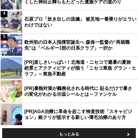
くした神田正輝らもたどった遺族ケアの道のり
4
石原プロ「炊き出しの流儀」 被災地一番乗りがエラい
わけではない
5
欧州初の日本人指揮官誕生へ 森保一監督の“再就職
先”は「ベルギー1部の日系クラブ」一択か
[PR]楽しさいっぱい！北海道・ニセコで避暑の夏旅
絶景とアクティビティが揃う「ニセコ東急 グラン・ヒ
ラフ」～東急不動産
[PR]暑熱対策が義務化される時代に 貼るだけで暑さ
の変化がわかる示温シールとは～ファンケル
[PR]AGA治療に革命を起こす検査技術「スキャビジ
ョン」銀クリが提示する新しい薄毛治療のあり方
もっとみる