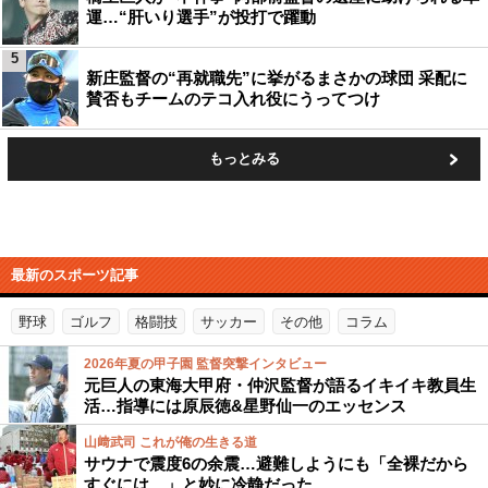
運…“肝いり選手”が投打で躍動
5
新庄監督の“再就職先”に挙がるまさかの球団 采配に
賛否もチームのテコ入れ役にうってつけ
もっとみる
最新のスポーツ記事
野球
ゴルフ
格闘技
サッカー
その他
コラム
2026年夏の甲子園 監督突撃インタビュー
元巨人の東海大甲府・仲沢監督が語るイキイキ教員生
活…指導には原辰徳&星野仙一のエッセンス
山﨑武司 これが俺の生きる道
サウナで震度6の余震…避難しようにも「全裸だから
すぐには…」と妙に冷静だった