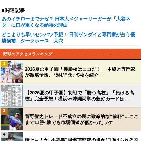
■関連記事
あのイチローまでナゼ？ 日本人メジャーリーガーが「大谷ネ
タ」に口が重くなる納得の理由
どこよりも早いセンバツ予想！ 日刊ゲンダイと専門家が占う優
勝候補、ダークホース、大穴
野球のアクセスランキング
1
2026夏の甲子園「優勝校はココだ！」 本紙と専門家
が徹底予想、“対抗”含む5校を紹介
2
【2026夏の甲子園】初戦で「勝つ高校」「負ける高
校」完全予想！横浜vs沖縄尚学の超好カードは…
3
菅野智之トレード不成立の裏に致命的な“前科”…ここ
まで11勝4敗でも市場価値が低かったワケ
4
橋上巨人が“不祥事”阿部前監督の遺産に助けられる幸