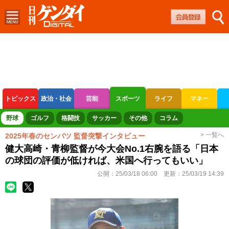
トピックス
政治・社会
芸能
スポーツ
ライフ
マネー
ボートレース
競輪
オートレース
野球
ゴルフ
格闘技
サッカー
その他
コラム
> 一覧へ
2025年春のセンバツ 監督突撃インタビュー
健大高崎・青柳監督が今大会No.1右腕を語る「日本
の球団の評価が低ければ、米国へ行ってもいい」
公開：
25/03/18 06:00
更新：
25/03/19 14:39