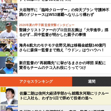
大谷翔平に「臨時クローザー」の仰天プラン 守護神不
調のドジャースはWS3連覇へなりふり構わず
2026年夏の甲子園 監督突撃インタビュー
聖隷クリストファーのプロ注目左腕は「大学進学」揺
るがず…田中監督が明かした親子の事情
海舟&航大のモテモテ佐野兄弟は移籍金総額140億円
さらに森保一監督まで抱え「ウドン」はウハウハ！
新庄監督の“再就職先”に挙がるまさかの球団 采配に
賛否もチームのテコ入れ役にうってつけ
アクセスランキング
週間
1
佐藤二朗は信州大経済学部から就職氷河期にリクルー
トに入社も、わずか1日で辞めて役者の道へ
2