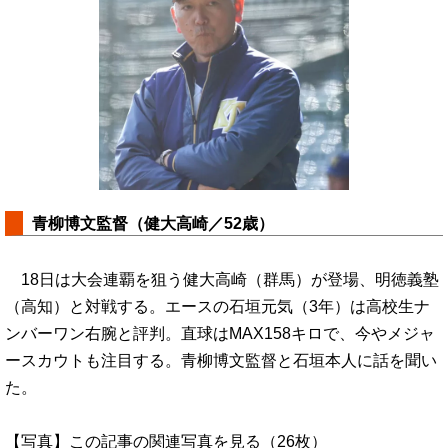
青柳博文監督（健大高崎／52歳）
18日は大会連覇を狙う健大高崎（群馬）が登場、明徳義塾
（高知）と対戦する。エースの石垣元気（3年）は高校生ナ
ンバーワン右腕と評判。直球はMAX158キロで、今やメジャ
ースカウトも注目する。青柳博文監督と石垣本人に話を聞い
た。
【写真】この記事の関連写真を見る（26枚）