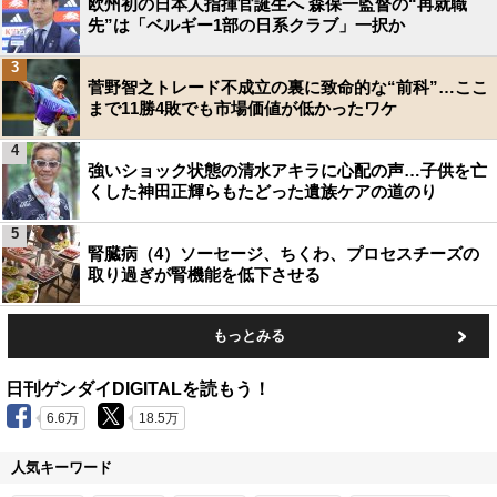
欧州初の日本人指揮官誕生へ 森保一監督の“再就職
先”は「ベルギー1部の日系クラブ」一択か
3
菅野智之トレード不成立の裏に致命的な“前科”…ここ
まで11勝4敗でも市場価値が低かったワケ
4
強いショック状態の清水アキラに心配の声…子供を亡
くした神田正輝らもたどった遺族ケアの道のり
5
腎臓病（4）ソーセージ、ちくわ、プロセスチーズの
取り過ぎが腎機能を低下させる
もっとみる
日刊ゲンダイDIGITALを読もう！
6.6万
18.5万
人気キーワード