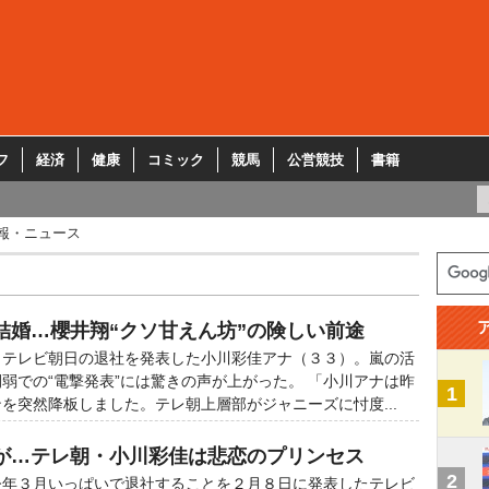
フ
経済
健康
コミック
競馬
公営競技
書籍
報・ニュース
結婚…櫻井翔“クソ甘えん坊”の険しい前途
テレビ朝日の退社を発表した小川彩佳アナ（３３）。嵐の活
弱での“電撃発表”には驚きの声が上がった。 「小川アナは昨
1
を突然降板しました。テレ朝上層部がジャニーズに忖度...
が…テレ朝・小川彩佳は悲恋のプリンセス
2
年３月いっぱいで退社することを２月８日に発表したテレビ