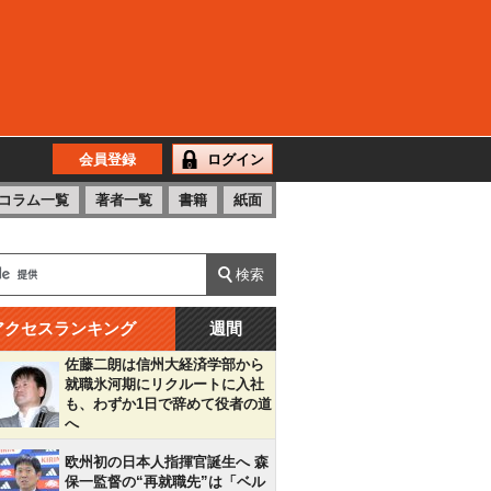
会員登録
ログイン
コラム一覧
著者一覧
書籍
紙面
アクセスランキング
週間
佐藤二朗は信州大経済学部から
就職氷河期にリクルートに入社
も、わずか1日で辞めて役者の道
へ
欧州初の日本人指揮官誕生へ 森
保一監督の“再就職先”は「ベル