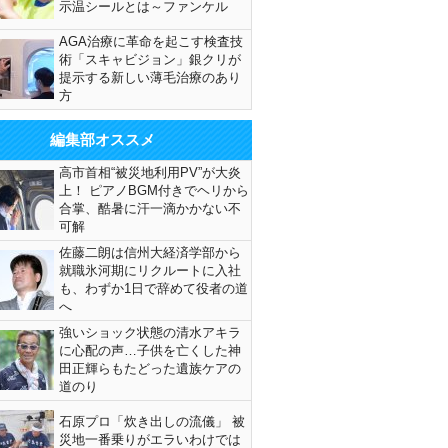
示温シールとは～ファンケル
AGA治療に革命を起こす検査技
術「スキャビジョン」銀クリが
提示する新しい薄毛治療のあり
方
編集部オススメ
高市首相“被災地利用PV”が大炎
上！ ピアノBGM付きでヘリから
合掌、酷暑に汗一滴かかない不
可解
佐藤二朗は信州大経済学部から
就職氷河期にリクルートに入社
も、わずか1日で辞めて役者の道
へ
強いショック状態の清水アキラ
に心配の声…子供を亡くした神
田正輝らもたどった遺族ケアの
道のり
石原プロ「炊き出しの流儀」 被
災地一番乗りがエラいわけでは