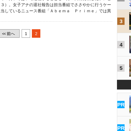
３３）。女子アナの退社報告は担当番組でささやかに行うケー
担当しているニュース番組「Ａｂｅｍａ Ｐｒｉｍｅ」では異
3
前へ
1
2
<<
4
5
PR
PR