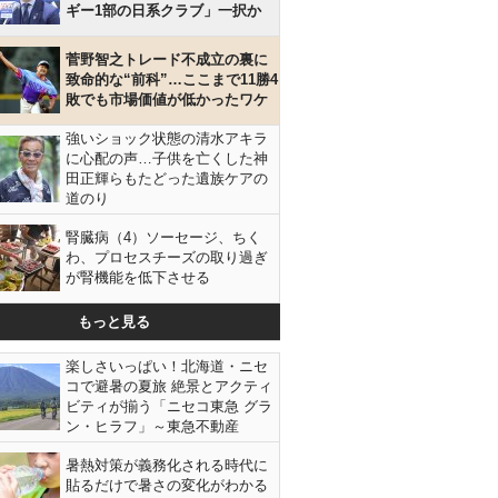
ギー1部の日系クラブ」一択か
菅野智之トレード不成立の裏に
致命的な“前科”…ここまで11勝4
敗でも市場価値が低かったワケ
強いショック状態の清水アキラ
に心配の声…子供を亡くした神
田正輝らもたどった遺族ケアの
道のり
腎臓病（4）ソーセージ、ちく
わ、プロセスチーズの取り過ぎ
が腎機能を低下させる
もっと見る
楽しさいっぱい！北海道・ニセ
コで避暑の夏旅 絶景とアクティ
ビティが揃う「ニセコ東急 グラ
ン・ヒラフ」～東急不動産
暑熱対策が義務化される時代に
貼るだけで暑さの変化がわかる