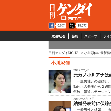
6.6万
18.5万
政治/社会
芸能
スポーツ
ライ
日刊ゲンダイDIGITAL
小川彩佳の最新情
小川彩佳
2019年2月18日
元カノ小川アナは
一般男性との結婚と、
動休止の発表から２週間
年秋、報道ステーション
2019年2月16日
結婚発表前に伏線
一般男性と結婚し、今