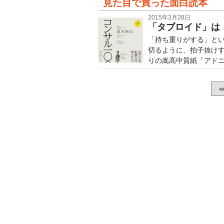
見た目で買った面白読本
2015年3月28日
「タブロイド」は
「持ち重りがする」と
切るように、拍子抜け
りの嵩高中質紙「アド
<