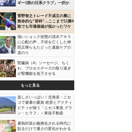
ギー1部の日系クラブ」一択か
菅野智之トレード不成立の裏に
致命的な“前科”…ここまで11勝4
敗でも市場価値が低かったワケ
強いショック状態の清水アキラ
に心配の声…子供を亡くした神
田正輝らもたどった遺族ケアの
道のり
腎臓病（4）ソーセージ、ちく
わ、プロセスチーズの取り過ぎ
が腎機能を低下させる
もっと見る
楽しさいっぱい！北海道・ニセ
コで避暑の夏旅 絶景とアクティ
ビティが揃う「ニセコ東急 グラ
ン・ヒラフ」～東急不動産
暑熱対策が義務化される時代に
貼るだけで暑さの変化がわかる