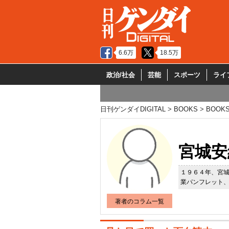
6.6万
18.5万
政治/社会
芸能
スポーツ
ライ
日刊ゲンダイDIGITAL
BOOKS
BOOK
宮城安
１９６４年、宮
業パンフレット
著者のコラム一覧