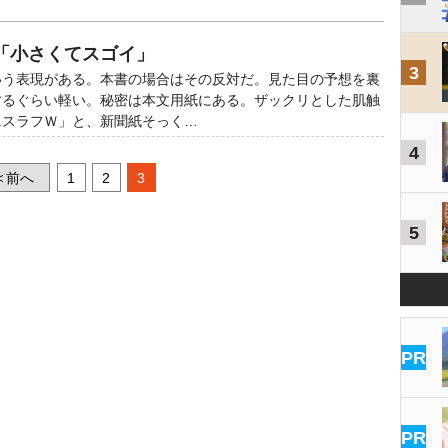
「小さくてスゴイ」
3
いう表現がある。本書の場合はその反対だ。見た目の予想を裏
するぐらい軽い。秘密は本文用紙にある。ザックリとした肌触
ニスラフＷ」と、新聞紙そっく…
4
前へ
1
2
3
<
5
PR
PR