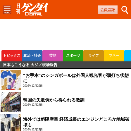
トピックス
政治・社会
芸能
スポーツ
ライフ
マネー
日本もこうなる カジノ現場報告
ボートレース
競輪
オートレース
“お手本”のシンガポールは外国人観光客が頭打ち状態
に
2016年12月26日
韓国の失敗例から得られる教訓
2016年12月24日
海外では斜陽産業 経済成長のエンジンどころか地域破
壊も
2016年12月22日