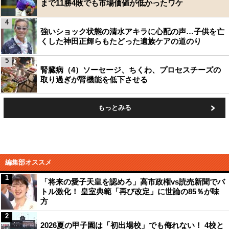
まで11勝4敗でも市場価値が低かったワケ
4
強いショック状態の清水アキラに心配の声…子供を亡
くした神田正輝らもたどった遺族ケアの道のり
5
腎臓病（4）ソーセージ、ちくわ、プロセスチーズの
取り過ぎが腎機能を低下させる
もっとみる
編集部オススメ
1
「将来の愛子天皇を認めろ」高市政権vs読売新聞でバ
トル激化！ 皇室典範「再び改定」に世論の85％が味
方
2
2026夏の甲子園は「初出場校」でも侮れない！ 4校と