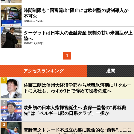
時間制限も “国富流出”阻止には欧州型の規制導入が
不可欠
2016年12月21日
ターゲットは日本人の金融資産 規制の甘い米国型が上
陸へ
2016年12月20日
1
アクセスランキング
週間
1
佐藤二朗は信州大経済学部から就職氷河期にリクルー
トに入社も、わずか1日で辞めて役者の道へ
2
欧州初の日本人指揮官誕生へ 森保一監督の“再就職
先”は「ベルギー1部の日系クラブ」一択か
3
菅野智之トレード不成立の裏に致命的な“前科”…ここ