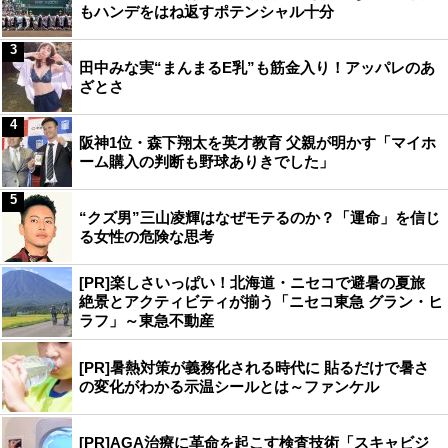
もハンデをはね返すポテンシャル十分
3
田中みな実“まんまるE乳”も筋金入り！アッパレのあ
ざとさ
4
阪神1位・森下翔太を英才教育 父親が明かす「マイホ
ーム購入の判断も野球ありきでした」
5
“クズ男”三山凌輝はなぜモテるのか？「運命」を信じ
る女性の危険な思考
[PR]楽しさいっぱい！北海道・ニセコで避暑の夏旅
絶景とアクティビティが揃う「ニセコ東急 グラン・ヒ
ラフ」～東急不動産
[PR]暑熱対策が義務化される時代に 貼るだけで暑さ
の変化がわかる示温シールとは～ファンケル
[PR]AGA治療に革命を起こす検査技術「スキャビジ