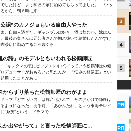
いでしたけど、よぅ師匠の家に泊めてもらってました。 いっ
あるから、朝６時に来…
3
ん公認”のカノジョもいる自由人やった
ま、自由人過ぎた。ギャンブルは好き、酒は飲むわ、嫁はん
ら。最後の奥さんは元芸者さんで惚れ抜いて結婚したんですけ
4
、喫茶店に勤めてる２６歳ぐら…
鬼の詩」のモデルともいわれる松鶴師匠
 “キンタマの裏にピップエレキバン”っていう松鶴師匠の健
5
プロデューサーがおもろいと思たんか、「悩みの相談室」とい
に起用したことがあ…
スからずり落ちた松鶴師匠のわがまま
ドラマ「どてらい男」は舞台化されて、そのおかげで師匠は
PR
出るようになった。ある時、「あかんたれ」という東海テレビ
に“糸茂”という、ドラマで…
んか出やがって」と言った松鶴師匠に…
PR