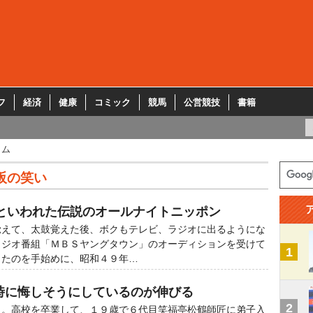
フ
経済
健康
コミック
競馬
公営競技
書籍
ラム
阪の笑い
といわれた伝説のオールナイトニッポン
えて、太鼓覚えた後、ボクもテレビ、ラジオに出るようにな
ラジオ番組「ＭＢＳヤングタウン」のオーディションを受けて
1
ったのを手始めに、昭和４９年…
ん時に悔しそうにしているのが伸びる
2
。高校を卒業して、１９歳で６代目笑福亭松鶴師匠に弟子入