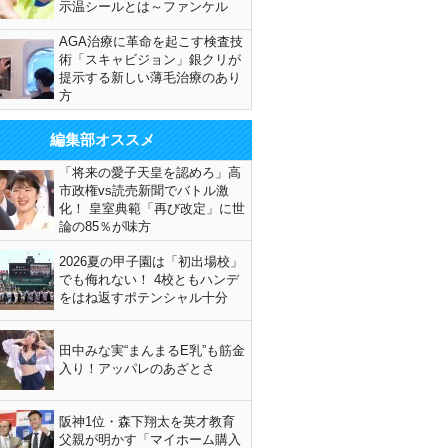
示温シールとは～ファンケル
AGA治療に革命を起こす検査技
術「スキャビジョン」銀クリが
提示する新しい薄毛治療のあり
方
編集部オススメ
「将来の愛子天皇を認めろ」高
市政権vs読売新聞でバトル激
化！ 皇室典範「再び改定」に世
論の85％が味方
2026夏の甲子園は「初出場校」
でも侮れない！ 4校ともハンデ
をはね返すポテンシャル十分
田中みな実“まんまるE乳”も筋金
入り！アッパレのあざとさ
阪神1位・森下翔太を英才教育
父親が明かす「マイホーム購入