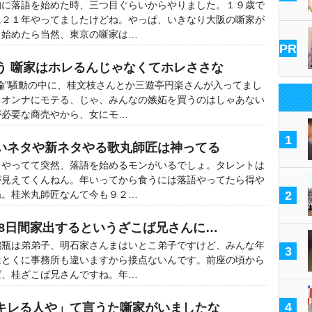
に落語を始めた時、三つ目ぐらいからやりました。１９歳で
に２１年やってましたけどね。やっぱ、いきなり大阪の噺家が
り始めたら当然、東京の噺家は…
PR
う 噺家はホレるんじゃなくてホレささな
倫”騒動の中に、桂文枝さんとか三遊亭円楽さんが入ってまし
、オンナにモテる、じゃ、みんなの嫉妬を買うのはしゃあない
が必要な商売やから、女にモ…
1
いネタや新ネタやる歌丸師匠は神ってる
やってて突然、落語を始めるモンがいるでしょ。タレントは
が見えてくんねん。年いってから食うには落語やってたら得や
ね。桂米丸師匠なんて今も９２…
2
 8日間家出するというざこば兄さんに…
瓶は弟弟子、明石家さんまはいとこ弟子ですけど、みんな年
3
はとくに事務所も違いますから接点ないんです。前座の頃から
ば、桂ざこば兄さんですね。年…
4
キレる人や」て言うた噺家がいましたな