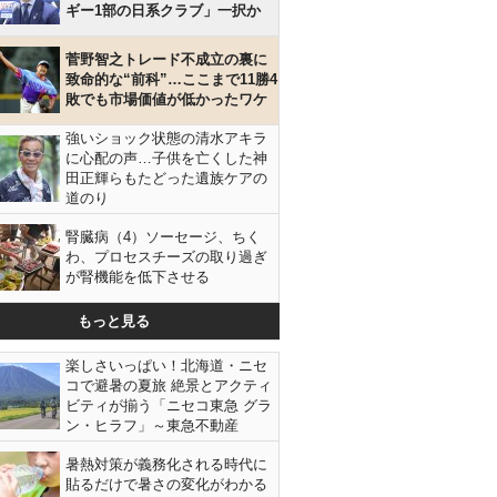
ギー1部の日系クラブ」一択か
菅野智之トレード不成立の裏に
致命的な“前科”…ここまで11勝4
敗でも市場価値が低かったワケ
強いショック状態の清水アキラ
に心配の声…子供を亡くした神
田正輝らもたどった遺族ケアの
道のり
腎臓病（4）ソーセージ、ちく
わ、プロセスチーズの取り過ぎ
が腎機能を低下させる
もっと見る
楽しさいっぱい！北海道・ニセ
コで避暑の夏旅 絶景とアクティ
ビティが揃う「ニセコ東急 グラ
ン・ヒラフ」～東急不動産
暑熱対策が義務化される時代に
貼るだけで暑さの変化がわかる