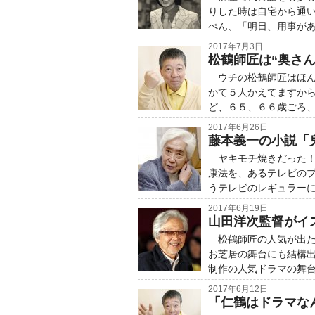
りした時は自宅から通
ぺん、「明日、用事が
2017年7月3日
松鶴師匠は“奥さ
ウチの松鶴師匠はほん
かて５人かえてますか
ど、６５、６６歳ごろ
2017年6月26日
藤本義一の小説「
ヤキモチ焼きだった！
康法を、あるテレビの
うテレビのレギュラー
2017年6月19日
山田洋次監督がイ
松鶴師匠の人気が出た
お芝居の舞台にも結構
制作の人気ドラマの舞台
2017年6月12日
「仁鶴はドラマな