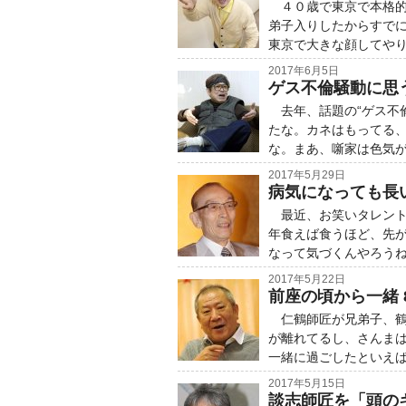
４０歳で東京で本格的
弟子入りしたからすで
東京で大きな顔してや
2017年6月5日
ゲス不倫騒動に思
去年、話題の“ゲス不
たな。カネはもってる
な。まあ、噺家は色気
2017年5月29日
病気になっても長
最近、お笑いタレント
年食えば食うほど、先
なって気づくんやろう
2017年5月22日
前座の頃から一緒
仁鶴師匠が兄弟子、鶴
が離れてるし、さんま
一緒に過ごしたといえ
2017年5月15日
談志師匠を「頭の