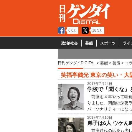
6.6万
18.5万
政治/社会
芸能
スポーツ
ライ
日刊ゲンダイDIGITAL
芸能
芸能
コ
笑福亭鶴光 東京の笑い・大
2017年7月24日
学校で「聞くな」
前座を４年やって噺覚
りました。関西の深夜
パーソナリティーにな
2017年7月10日
弟子は6人 ウケ
前座時代の話をも少し