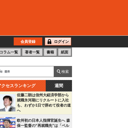
会員登録
ログイン
コラム一覧
著者一覧
書籍
紙面
アクセスランキング
週間
佐藤二朗は信州大経済学部から
就職氷河期にリクルートに入社
も、わずか1日で辞めて役者の道
へ
欧州初の日本人指揮官誕生へ 森
保一監督の“再就職先”は「ベル