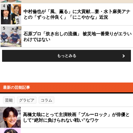
4
中村倫也が「風、薫る」に大貢献…妻・水卜麻美アナ
との「ずっと仲良く」「にこやかな」近況
5
石原プロ「炊き出しの流儀」 被災地一番乗りがエラい
わけではない
もっとみる
最新の芸能記事
芸能
グラビア
コラム
高橋文哉にとって主演映画「ブルーロック」が俳優と
して“絶対に負けられない戦い”なワケ