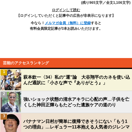
(残り965文字／全文1,106文字)
ログインして読む
【ログインしていただくと記事中の広告が非表示になります】
今なら！
メルマガ会員（無料）に登録
すると
有料会員限定記事が3本お読みいただけます。
芸能のアクセスランキング
1
萩本欽一〈34〉私の“運”論 大谷翔平のカネを使い込
んだ通訳に「小さな声で『ありがとう』」
2
強いショック状態の清水アキラに心配の声…子供を亡
くした神田正輝らもたどった遺族ケアの道のり
3
バナナマン日村が簡単に復帰できそうにない「もう1
つの理由」…レギュラー11本抱える人気者のジレンマ