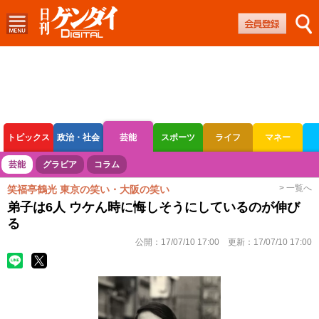
トピックス
政治・社会
芸能
スポーツ
ライフ
マネー
ボートレース
競輪
オートレース
芸能
グラビア
コラム
> 一覧へ
笑福亭鶴光 東京の笑い・大阪の笑い
弟子は6人 ウケん時に悔しそうにしているのが伸び
る
公開：
17/07/10 17:00
更新：
17/07/10 17:00