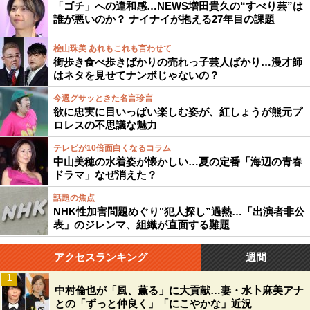
「ゴチ」への違和感…NEWS増田貴久の“すべり芸”は
誰が悪いのか？ ナイナイが抱える27年目の課題
桧山珠美 あれもこれも言わせて
街歩き食べ歩きばかりの売れっ子芸人ばかり…漫才師
はネタを見せてナンボじゃないの？
今週グサッときた名言珍言
欲に忠実に目いっぱい楽しむ姿が、紅しょうが熊元プ
ロレスの不思議な魅力
テレビが10倍面白くなるコラム
中山美穂の水着姿が懐かしい…夏の定番「海辺の青春
ドラマ」なぜ消えた？
話題の焦点
NHK性加害問題めぐり"犯人探し”過熱…「出演者非公
表」のジレンマ、組織が直面する難題
アクセスランキング
週間
1
中村倫也が「風、薫る」に大貢献…妻・水卜麻美アナ
との「ずっと仲良く」「にこやかな」近況