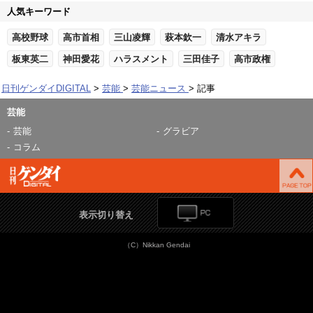
人気キーワード
高校野球
高市首相
三山凌輝
萩本欽一
清水アキラ
板東英二
神田愛花
ハラスメント
三田佳子
高市政権
日刊ゲンダイDIGITAL
芸能
芸能ニュース
記事
芸能
芸能
グラビア
コラム
表示切り替え
（C）Nikkan Gendai