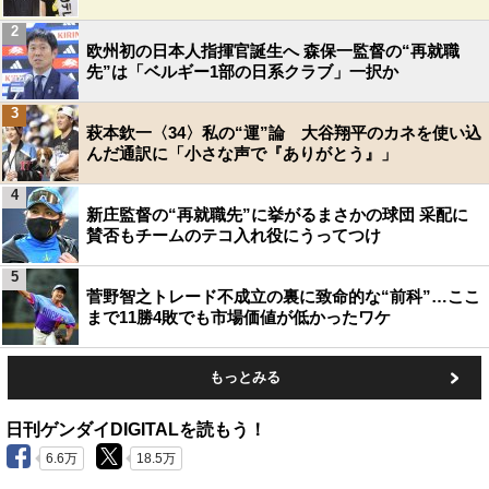
2
欧州初の日本人指揮官誕生へ 森保一監督の“再就職
先”は「ベルギー1部の日系クラブ」一択か
3
萩本欽一〈34〉私の“運”論 大谷翔平のカネを使い込
んだ通訳に「小さな声で『ありがとう』」
4
新庄監督の“再就職先”に挙がるまさかの球団 采配に
賛否もチームのテコ入れ役にうってつけ
5
菅野智之トレード不成立の裏に致命的な“前科”…ここ
まで11勝4敗でも市場価値が低かったワケ
もっとみる
日刊ゲンダイDIGITALを読もう！
6.6万
18.5万