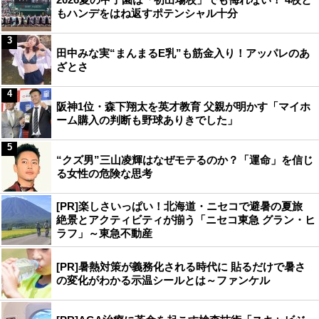
もハンデをはね返すポテンシャル十分
3
田中みな実“まんまるE乳”も筋金入り！アッパレのあ
ざとさ
4
阪神1位・森下翔太を英才教育 父親が明かす「マイホ
ーム購入の判断も野球ありきでした」
5
“クズ男”三山凌輝はなぜモテるのか？「運命」を信じ
る女性の危険な思考
[PR]楽しさいっぱい！北海道・ニセコで避暑の夏旅
絶景とアクティビティが揃う「ニセコ東急 グラン・ヒ
ラフ」～東急不動産
[PR]暑熱対策が義務化される時代に 貼るだけで暑さ
の変化がわかる示温シールとは～ファンケル