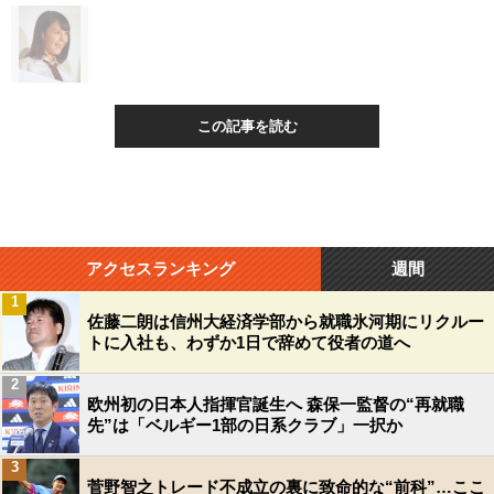
この記事を読む
アクセスランキング
週間
1
佐藤二朗は信州大経済学部から就職氷河期にリクルー
トに入社も、わずか1日で辞めて役者の道へ
2
欧州初の日本人指揮官誕生へ 森保一監督の“再就職
先”は「ベルギー1部の日系クラブ」一択か
3
菅野智之トレード不成立の裏に致命的な“前科”…ここ