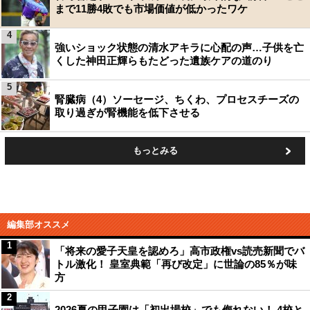
まで11勝4敗でも市場価値が低かったワケ
4
強いショック状態の清水アキラに心配の声…子供を亡
くした神田正輝らもたどった遺族ケアの道のり
5
腎臓病（4）ソーセージ、ちくわ、プロセスチーズの
取り過ぎが腎機能を低下させる
もっとみる
編集部オススメ
1
「将来の愛子天皇を認めろ」高市政権vs読売新聞でバ
トル激化！ 皇室典範「再び改定」に世論の85％が味
方
2
2026夏の甲子園は「初出場校」でも侮れない！ 4校と