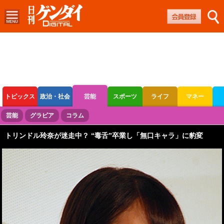
トピックス
政治・社会
芸能
スポーツ
ライフ
マネー
ボートレース
競輪
オートレース
芸能
グラビア
コラム
トリンドル玲奈が迷走中？ “毒舌”卒業し「無口キャラ」に豹変