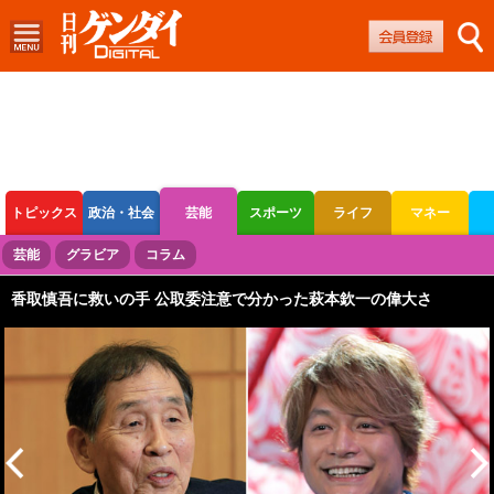
トピックス
政治・社会
芸能
スポーツ
ライフ
マネー
ボートレース
競輪
オートレース
芸能
グラビア
コラム
香取慎吾に救いの手 公取委注意で分かった萩本欽一の偉大さ