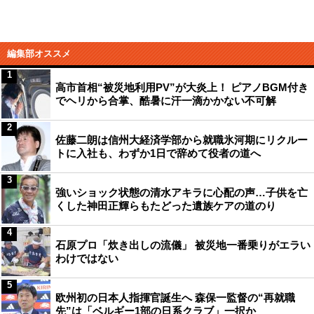
編集部オススメ
1
高市首相“被災地利用PV”が大炎上！ ピアノBGM付き
でヘリから合掌、酷暑に汗一滴かかない不可解
2
佐藤二朗は信州大経済学部から就職氷河期にリクルー
トに入社も、わずか1日で辞めて役者の道へ
3
強いショック状態の清水アキラに心配の声…子供を亡
くした神田正輝らもたどった遺族ケアの道のり
4
石原プロ「炊き出しの流儀」 被災地一番乗りがエラい
わけではない
5
欧州初の日本人指揮官誕生へ 森保一監督の“再就職
先”は「ベルギー1部の日系クラブ」一択か