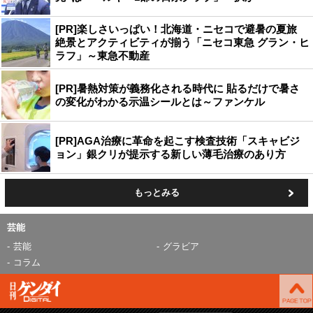
[PR]楽しさいっぱい！北海道・ニセコで避暑の夏旅
絶景とアクティビティが揃う「ニセコ東急 グラン・ヒ
ラフ」～東急不動産
[PR]暑熱対策が義務化される時代に 貼るだけで暑さ
の変化がわかる示温シールとは～ファンケル
[PR]AGA治療に革命を起こす検査技術「スキャビジ
ョン」銀クリが提示する新しい薄毛治療のあり方
もっとみる
芸能
芸能
グラビア
コラム