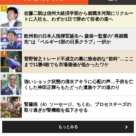
1
佐藤二朗は信州大経済学部から就職氷河期にリクルー
トに入社も、わずか1日で辞めて役者の道へ
2
欧州初の日本人指揮官誕生へ 森保一監督の“再就職
先”は「ベルギー1部の日系クラブ」一択か
3
菅野智之トレード不成立の裏に致命的な“前科”…ここ
まで11勝4敗でも市場価値が低かったワケ
4
強いショック状態の清水アキラに心配の声…子供を亡
くした神田正輝らもたどった遺族ケアの道のり
5
腎臓病（4）ソーセージ、ちくわ、プロセスチーズの
取り過ぎが腎機能を低下させる
もっとみる