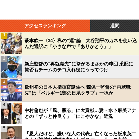
アクセスランキング
週間
1
萩本欽一〈34〉私の“運”論 大谷翔平のカネを使い込
んだ通訳に「小さな声で『ありがとう』」
2
新庄監督の“再就職先”に挙がるまさかの球団 采配に
賛否もチームのテコ入れ役にうってつけ
3
欧州初の日本人指揮官誕生へ 森保一監督の“再就職
先”は「ベルギー1部の日系クラブ」一択か
4
中村倫也が「風、薫る」に大貢献…妻・水卜麻美アナ
との「ずっと仲良く」「にこやかな」近況
5
「恩人だけど、嫌いな人の代表」亡くなった板東英二