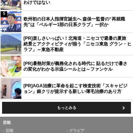
わけではない
5
欧州初の日本人指揮官誕生へ 森保一監督の“再就職
先”は「ベルギー1部の日系クラブ」一択か
[PR]楽しさいっぱい！北海道・ニセコで避暑の夏旅
絶景とアクティビティが揃う「ニセコ東急 グラン・ヒ
ラフ」～東急不動産
[PR]暑熱対策が義務化される時代に 貼るだけで暑さ
の変化がわかる示温シールとは～ファンケル
[PR]AGA治療に革命を起こす検査技術「スキャビジ
ョン」銀クリが提示する新しい薄毛治療のあり方
もっとみる
芸能
芸能
グラビア