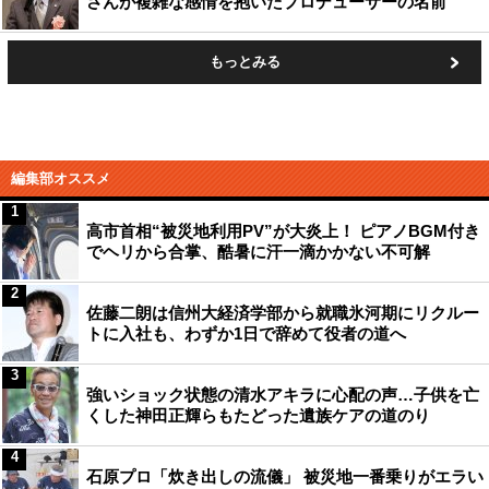
さんが複雑な感情を抱いたプロデューサーの名前
もっとみる
編集部オススメ
1
高市首相“被災地利用PV”が大炎上！ ピアノBGM付き
でヘリから合掌、酷暑に汗一滴かかない不可解
2
佐藤二朗は信州大経済学部から就職氷河期にリクルー
トに入社も、わずか1日で辞めて役者の道へ
3
強いショック状態の清水アキラに心配の声…子供を亡
くした神田正輝らもたどった遺族ケアの道のり
4
石原プロ「炊き出しの流儀」 被災地一番乗りがエラい