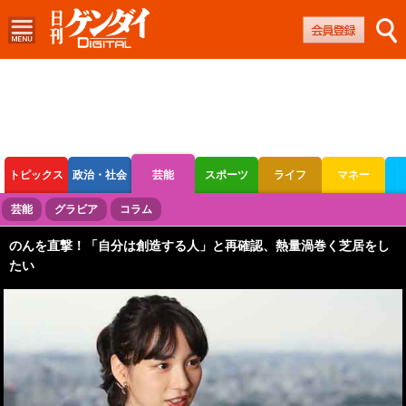
トピックス
政治・社会
芸能
スポーツ
ライフ
マネー
ボートレース
競輪
オートレース
芸能
グラビア
コラム
のんを直撃！「自分は創造する人」と再確認、熱量渦巻く芝居をし
たい