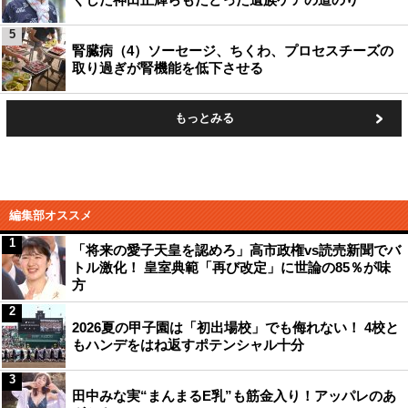
5
腎臓病（4）ソーセージ、ちくわ、プロセスチーズの
取り過ぎが腎機能を低下させる
もっとみる
編集部オススメ
1
「将来の愛子天皇を認めろ」高市政権vs読売新聞でバ
トル激化！ 皇室典範「再び改定」に世論の85％が味
方
2
2026夏の甲子園は「初出場校」でも侮れない！ 4校と
もハンデをはね返すポテンシャル十分
3
田中みな実“まんまるE乳”も筋金入り！アッパレのあ