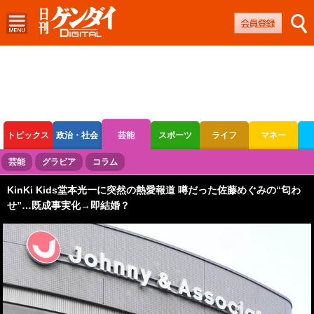
トピックス
政治・社会
芸能
スポーツ
ライフ
マネー
ボートレース
競輪
オートレース
芸能
グラビア
コラム
KinKi Kids堂本光一に突然の熱愛報道 噂だった佐藤めぐみの“匂わ
せ”…既成事実化→即結婚？