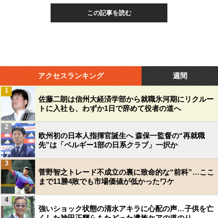
この記事を読む
アクセスランキング
週間
1
佐藤二朗は信州大経済学部から就職氷河期にリクルー
トに入社も、わずか1日で辞めて役者の道へ
2
欧州初の日本人指揮官誕生へ 森保一監督の“再就職
先”は「ベルギー1部の日系クラブ」一択か
3
菅野智之トレード不成立の裏に致命的な“前科”…ここ
まで11勝4敗でも市場価値が低かったワケ
4
強いショック状態の清水アキラに心配の声…子供を亡
くした神田正輝らもたどった遺族ケアの道のり