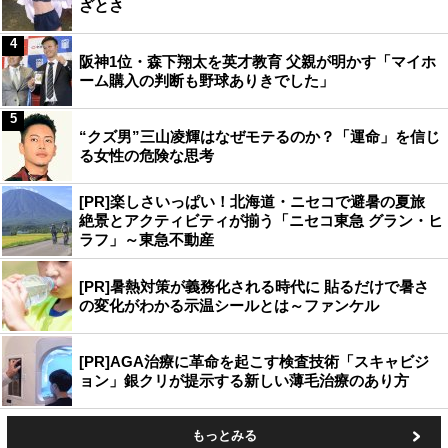
ざとさ
4
阪神1位・森下翔太を英才教育 父親が明かす「マイホ
ーム購入の判断も野球ありきでした」
5
“クズ男”三山凌輝はなぜモテるのか？「運命」を信じ
る女性の危険な思考
[PR]楽しさいっぱい！北海道・ニセコで避暑の夏旅
絶景とアクティビティが揃う「ニセコ東急 グラン・ヒ
ラフ」～東急不動産
[PR]暑熱対策が義務化される時代に 貼るだけで暑さ
の変化がわかる示温シールとは～ファンケル
[PR]AGA治療に革命を起こす検査技術「スキャビジ
ョン」銀クリが提示する新しい薄毛治療のあり方
もっとみる