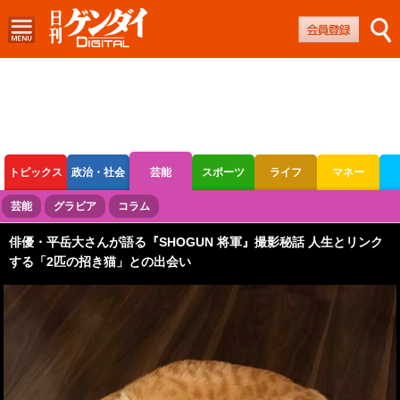
トピックス
政治・社会
芸能
スポーツ
ライフ
マネー
ボートレース
競輪
オートレース
芸能
グラビア
コラム
俳優・平岳大さんが語る『SHOGUN 将軍』撮影秘話 人生とリンク
する「2匹の招き猫」との出会い