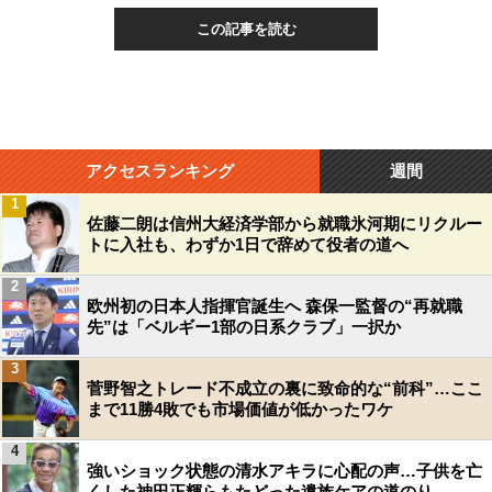
この記事を読む
アクセスランキング
週間
1
佐藤二朗は信州大経済学部から就職氷河期にリクルー
トに入社も、わずか1日で辞めて役者の道へ
2
欧州初の日本人指揮官誕生へ 森保一監督の“再就職
先”は「ベルギー1部の日系クラブ」一択か
3
菅野智之トレード不成立の裏に致命的な“前科”…ここ
まで11勝4敗でも市場価値が低かったワケ
4
強いショック状態の清水アキラに心配の声…子供を亡
くした神田正輝らもたどった遺族ケアの道のり