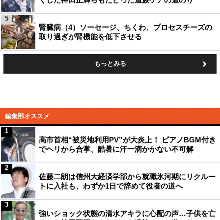
5
腎臓病（4）ソーセージ、ちくわ、プロセスチーズの
取り過ぎが腎機能を低下させる
もっとみる
編集部オススメ
1
高市首相“被災地利用PV”が大炎上！ ピアノBGM付き
でヘリから合掌、酷暑に汗一滴かかない不可解
2
佐藤二朗は信州大経済学部から就職氷河期にリクルー
トに入社も、わずか1日で辞めて役者の道へ
3
強いショック状態の清水アキラに心配の声…子供を亡