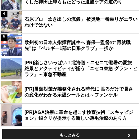
くした神田正輝らもたどった遺族ケアの道のり
4
石原プロ「炊き出しの流儀」 被災地一番乗りがエラい
わけではない
5
欧州初の日本人指揮官誕生へ 森保一監督の“再就職
先”は「ベルギー1部の日系クラブ」一択か
[PR]楽しさいっぱい！北海道・ニセコで避暑の夏旅
絶景とアクティビティが揃う「ニセコ東急 グラン・ヒ
ラフ」～東急不動産
[PR]暑熱対策が義務化される時代に 貼るだけで暑さ
の変化がわかる示温シールとは～ファンケル
[PR]AGA治療に革命を起こす検査技術「スキャビジ
ョン」銀クリが提示する新しい薄毛治療のあり方
もっとみる