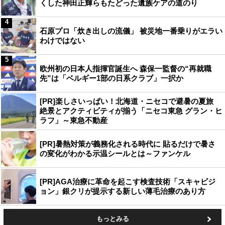
くした神田正輝らもたどった遺族ケアの道のり
4
石原プロ「炊き出しの流儀」 被災地一番乗りがエラい
わけではない
5
欧州初の日本人指揮官誕生へ 森保一監督の“再就職
先”は「ベルギー1部の日系クラブ」一択か
[PR]楽しさいっぱい！北海道・ニセコで避暑の夏旅
絶景とアクティビティが揃う「ニセコ東急 グラン・ヒ
ラフ」～東急不動産
[PR]暑熱対策が義務化される時代に 貼るだけで暑さ
の変化がわかる示温シールとは～ファンケル
[PR]AGA治療に革命を起こす検査技術「スキャビジ
ョン」銀クリが提示する新しい薄毛治療のあり方
もっとみる