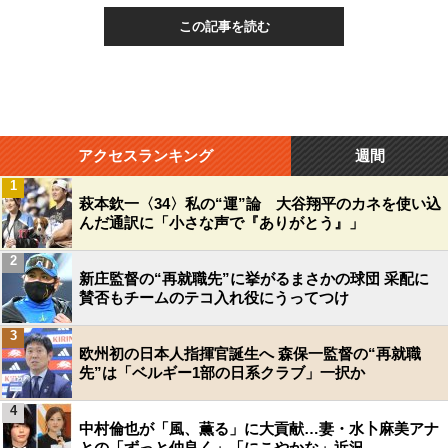
この記事を読む
アクセスランキング
週間
1
萩本欽一〈34〉私の“運”論 大谷翔平のカネを使い込
んだ通訳に「小さな声で『ありがとう』」
2
新庄監督の“再就職先”に挙がるまさかの球団 采配に
賛否もチームのテコ入れ役にうってつけ
3
欧州初の日本人指揮官誕生へ 森保一監督の“再就職
先”は「ベルギー1部の日系クラブ」一択か
4
中村倫也が「風、薫る」に大貢献…妻・水卜麻美アナ
との「ずっと仲良く」「にこやかな」近況