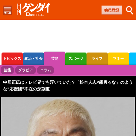
トピックス
政治・社会
芸能
スポーツ
ライフ
マネー
ボートレース
競輪
オートレース
芸能
グラビア
コラム
中居正広はテレビ界でも浮いていた？「松本人志×霜月るな」のよう
な“応援団”不在の深刻度