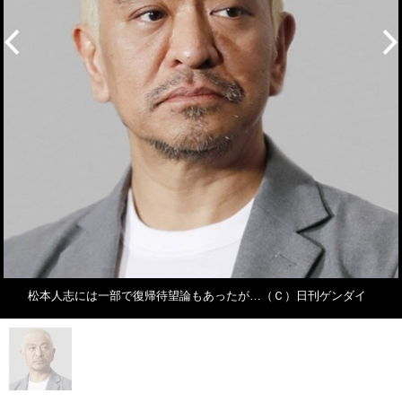
松本人志には一部で復帰待望論もあったが…（Ｃ）日刊ゲンダイ