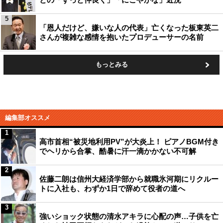
5
「恩人だけど、嫌いな人の代表」亡くなった板東英二
さんが複雑な感情を抱いたプロデューサーの名前
もっとみる
編集部オススメ
1
高市首相“被災地利用PV”が大炎上！ ピアノBGM付き
でヘリから合掌、酷暑に汗一滴かかない不可解
2
佐藤二朗は信州大経済学部から就職氷河期にリクルー
トに入社も、わずか1日で辞めて役者の道へ
3
強いショック状態の清水アキラに心配の声…子供を亡