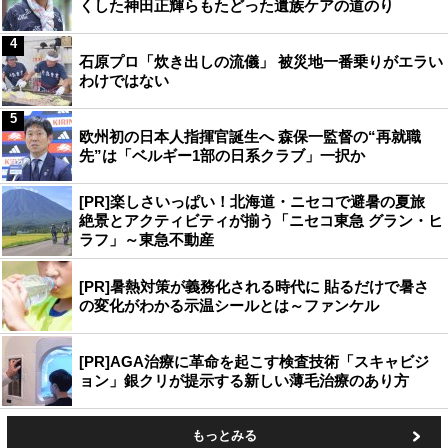
くした神田正輝らもたどった遺族ケアの道のり
4
石原プロ「炊き出しの流儀」 被災地一番乗りがエラい
わけではない
5
欧州初の日本人指揮官誕生へ 森保一監督の“再就職
先”は「ベルギー1部の日系クラブ」一択か
[PR]楽しさいっぱい！北海道・ニセコで避暑の夏旅
絶景とアクティビティが揃う「ニセコ東急 グラン・ヒ
ラフ」～東急不動産
[PR]暑熱対策が義務化される時代に 貼るだけで暑さ
の変化がわかる示温シールとは～ファンケル
[PR]AGA治療に革命を起こす検査技術「スキャビジ
ョン」銀クリが提示する新しい薄毛治療のあり方
もっとみる