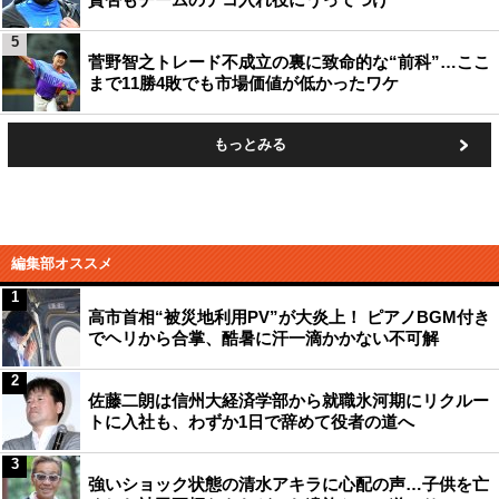
5
菅野智之トレード不成立の裏に致命的な“前科”…ここ
まで11勝4敗でも市場価値が低かったワケ
もっとみる
編集部オススメ
1
高市首相“被災地利用PV”が大炎上！ ピアノBGM付き
でヘリから合掌、酷暑に汗一滴かかない不可解
2
佐藤二朗は信州大経済学部から就職氷河期にリクルー
トに入社も、わずか1日で辞めて役者の道へ
3
強いショック状態の清水アキラに心配の声…子供を亡