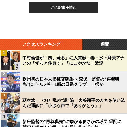
この記事を読む
アクセスランキング
週間
1
中村倫也が「風、薫る」に大貢献…妻・水卜麻美アナ
との「ずっと仲良く」「にこやかな」近況
2
欧州初の日本人指揮官誕生へ 森保一監督の“再就職
先”は「ベルギー1部の日系クラブ」一択か
3
萩本欽一〈34〉私の“運”論 大谷翔平のカネを使い込
んだ通訳に「小さな声で『ありがとう』」
4
新庄監督の“再就職先”に挙がるまさかの球団 采配に
賛否もチームのテコ入れ役にうってつけ