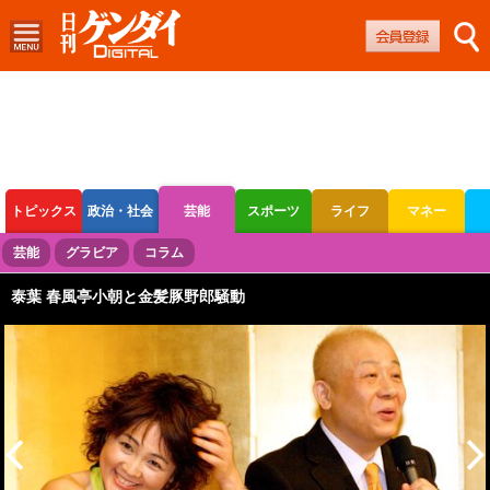
トピックス
政治・社会
芸能
スポーツ
ライフ
マネー
ボートレース
競輪
オートレース
芸能
グラビア
コラム
泰葉 春風亭小朝と金髪豚野郎騒動