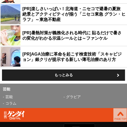
[PR]楽しさいっぱい！北海道・ニセコで避暑の夏旅
絶景とアクティビティが揃う「ニセコ東急 グラン・ヒ
ラフ」～東急不動産
[PR]暑熱対策が義務化される時代に 貼るだけで暑さ
の変化がわかる示温シールとは～ファンケル
[PR]AGA治療に革命を起こす検査技術「スキャビジ
ョン」銀クリが提示する新しい薄毛治療のあり方
もっとみる
芸能
芸能
グラビア
コラム