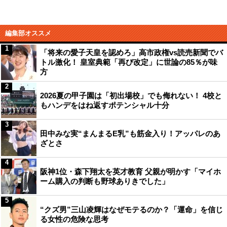
編集部オススメ
1
「将来の愛子天皇を認めろ」高市政権vs読売新聞でバ
トル激化！ 皇室典範「再び改定」に世論の85％が味
方
2
2026夏の甲子園は「初出場校」でも侮れない！ 4校と
もハンデをはね返すポテンシャル十分
3
田中みな実“まんまるE乳”も筋金入り！アッパレのあ
ざとさ
4
阪神1位・森下翔太を英才教育 父親が明かす「マイホ
ーム購入の判断も野球ありきでした」
5
“クズ男”三山凌輝はなぜモテるのか？「運命」を信じ
る女性の危険な思考