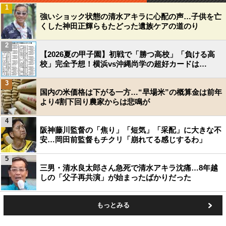
1
強いショック状態の清水アキラに心配の声…子供を亡
くした神田正輝らもたどった遺族ケアの道のり
2
【2026夏の甲子園】初戦で「勝つ高校」「負ける高
校」完全予想！横浜vs沖縄尚学の超好カードは…
3
国内の米価格は下がる一方…“早場米”の概算金は前年
より4割下回り農家からは悲鳴が
4
阪神藤川監督の「焦り」「短気」「采配」に大きな不
安…岡田前監督もチクリ「崩れてる感じするわ」
5
三男・清水良太郎さん急死で清水アキラ沈痛…8年越
しの「父子再共演」が始まったばかりだった
もっとみる