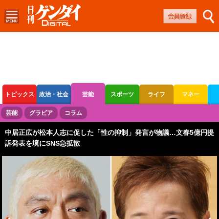
トピックス
政治・社会
芸能
スポーツ
ライフ
マネー
ボートレース
競輪
オートレース
芸能
グラビア
コラム
中居正広が松本人志に促した「性の抑制」発言が物議…文春5億円提
訴発表を境にSNS急拡散