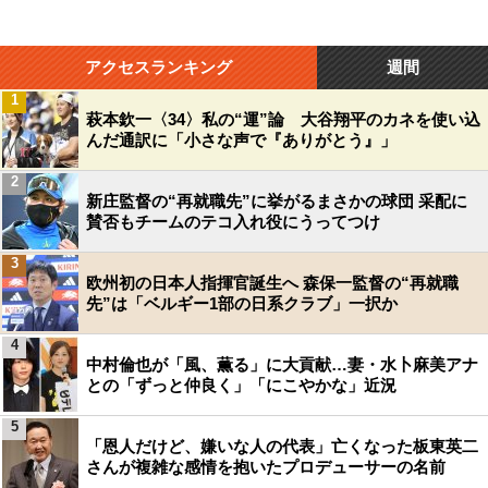
アクセスランキング
週間
1
萩本欽一〈34〉私の“運”論 大谷翔平のカネを使い込
んだ通訳に「小さな声で『ありがとう』」
2
新庄監督の“再就職先”に挙がるまさかの球団 采配に
賛否もチームのテコ入れ役にうってつけ
3
欧州初の日本人指揮官誕生へ 森保一監督の“再就職
先”は「ベルギー1部の日系クラブ」一択か
4
中村倫也が「風、薫る」に大貢献…妻・水卜麻美アナ
との「ずっと仲良く」「にこやかな」近況
5
「恩人だけど、嫌いな人の代表」亡くなった板東英二
さんが複雑な感情を抱いたプロデューサーの名前