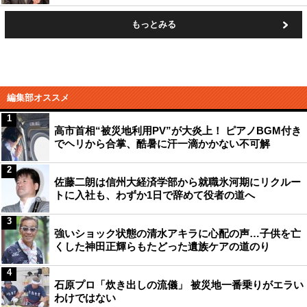
もっとみる
編集部オススメ
1
高市首相“被災地利用PV”が大炎上！ ピアノBGM付き
でヘリから合掌、酷暑に汗一滴かかない不可解
2
佐藤二朗は信州大経済学部から就職氷河期にリクルー
トに入社も、わずか1日で辞めて役者の道へ
3
強いショック状態の清水アキラに心配の声…子供を亡
くした神田正輝らもたどった遺族ケアの道のり
4
石原プロ「炊き出しの流儀」 被災地一番乗りがエラい
わけではない