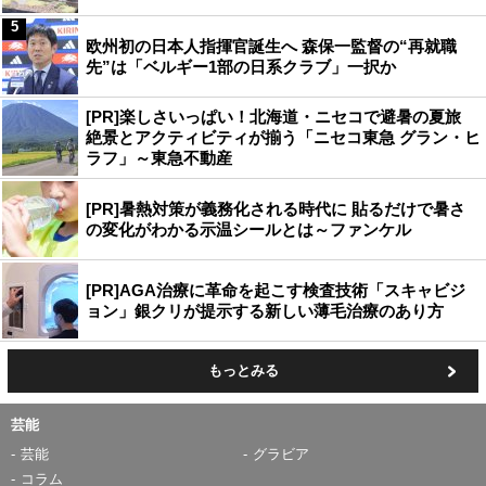
5
欧州初の日本人指揮官誕生へ 森保一監督の“再就職
先”は「ベルギー1部の日系クラブ」一択か
[PR]楽しさいっぱい！北海道・ニセコで避暑の夏旅
絶景とアクティビティが揃う「ニセコ東急 グラン・ヒ
ラフ」～東急不動産
[PR]暑熱対策が義務化される時代に 貼るだけで暑さ
の変化がわかる示温シールとは～ファンケル
[PR]AGA治療に革命を起こす検査技術「スキャビジ
ョン」銀クリが提示する新しい薄毛治療のあり方
もっとみる
芸能
芸能
グラビア
コラム