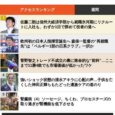
アクセスランキング
週間
1
佐藤二朗は信州大経済学部から就職氷河期にリクルー
トに入社も、わずか1日で辞めて役者の道へ
2
欧州初の日本人指揮官誕生へ 森保一監督の“再就職
先”は「ベルギー1部の日系クラブ」一択か
3
菅野智之トレード不成立の裏に致命的な“前科”…ここ
まで11勝4敗でも市場価値が低かったワケ
4
強いショック状態の清水アキラに心配の声…子供を亡
くした神田正輝らもたどった遺族ケアの道のり
5
腎臓病（4）ソーセージ、ちくわ、プロセスチーズの
取り過ぎが腎機能を低下させる