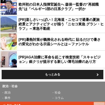
5
欧州初の日本人指揮官誕生へ 森保一監督の“再就職
先”は「ベルギー1部の日系クラブ」一択か
[PR]楽しさいっぱい！北海道・ニセコで避暑の夏旅
絶景とアクティビティが揃う「ニセコ東急 グラン・ヒ
ラフ」～東急不動産
[PR]暑熱対策が義務化される時代に 貼るだけで暑さ
の変化がわかる示温シールとは～ファンケル
[PR]AGA治療に革命を起こす検査技術「スキャビジ
ョン」銀クリが提示する新しい薄毛治療のあり方
もっとみる
政治・社会
政治
社会
事件
コラム