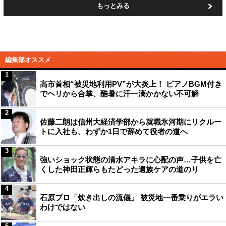
もっとみる
編集部オススメ
1
高市首相“被災地利用PV”が大炎上！ ピアノBGM付き
でヘリから合掌、酷暑に汗一滴かかない不可解
2
佐藤二朗は信州大経済学部から就職氷河期にリクルー
トに入社も、わずか1日で辞めて役者の道へ
3
強いショック状態の清水アキラに心配の声…子供を亡
くした神田正輝らもたどった遺族ケアの道のり
4
石原プロ「炊き出しの流儀」 被災地一番乗りがエラい
わけではない