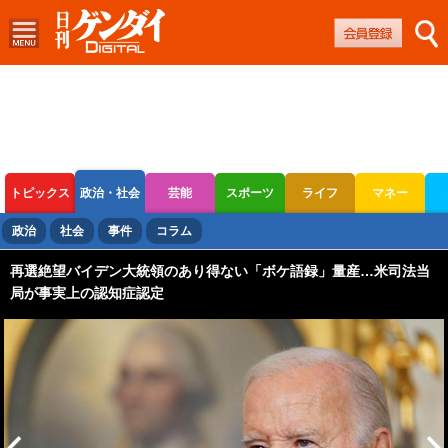
トピックス
政治・社会
芸能
スポーツ
ライフ
マネー
ボートレース
競輪
オートレース
政治
社会
事件
コラム
再選絶望バイデン大統領のあり得ない「ボケ語録」量産…米司法当
局が事実上の認知症認定