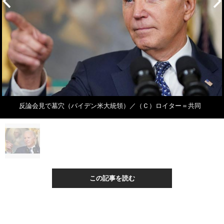
反論会見で墓穴（バイデン米大統領）／（Ｃ）ロイター＝共同
この記事を読む