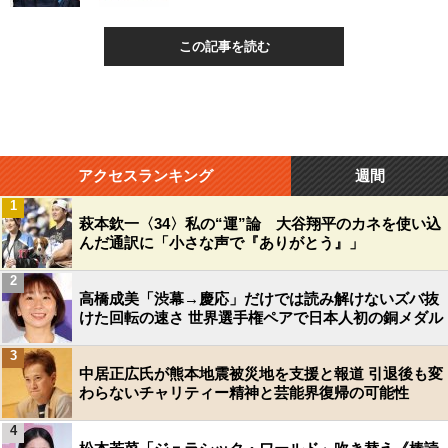
この記事を読む
アクセスランキング
週間
1
萩本欽一〈34〉私の“運”論 大谷翔平のカネを使い込
んだ通訳に「小さな声で『ありがとう』」
2
高橋成美「渋幕→慶応」だけでは読み解けないズバ抜
けた回転の速さ 世界選手権ペアで日本人初の銅メダル
3
中居正広氏が熊本地震被災地を支援と報道 引退後も変
わらないチャリティー精神と芸能界復帰の可能性
4