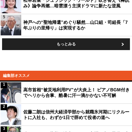
松本若菜「ジュラシック・ワールド」吹き替え《棒読
み》論争再燃…暗雲漂う主演ドラマに新たな逆風
5
神戸への“聖地帰還”めぐり騒然…山口組・司組長「7
年ぶりの里帰り」は実現するか
もっとみる
編集部オススメ
1
高市首相“被災地利用PV”が大炎上！ ピアノBGM付き
でヘリから合掌、酷暑に汗一滴かかない不可解
2
佐藤二朗は信州大経済学部から就職氷河期にリクルー
トに入社も、わずか1日で辞めて役者の道へ
3