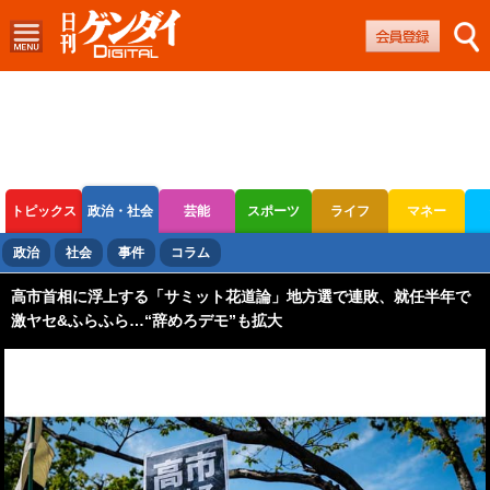
トピックス
政治・社会
芸能
スポーツ
ライフ
マネー
ボートレース
競輪
オートレース
政治
社会
事件
コラム
高市首相に浮上する「サミット花道論」地方選で連敗、就任半年で
激ヤセ&ふらふら…“辞めろデモ”も拡大