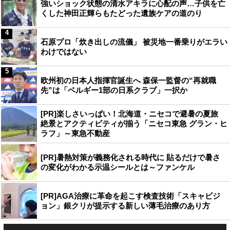
強いショック状態の清水アキラに心配の声…子供を亡
くした神田正輝らもたどった遺族ケアの道のり
4
石原プロ「炊き出しの流儀」 被災地一番乗りがエラい
わけではない
5
欧州初の日本人指揮官誕生へ 森保一監督の“再就職
先”は「ベルギー1部の日系クラブ」一択か
[PR]楽しさいっぱい！北海道・ニセコで避暑の夏旅
絶景とアクティビティが揃う「ニセコ東急 グラン・ヒ
ラフ」～東急不動産
[PR]暑熱対策が義務化される時代に 貼るだけで暑さ
の変化がわかる示温シールとは～ファンケル
[PR]AGA治療に革命を起こす検査技術「スキャビジ
ョン」銀クリが提示する新しい薄毛治療のあり方