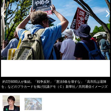
約3万6000人が集結。「戦争反対」「憲法9条を壊すな」「高市氏は退陣
を」などのプラカードを掲げ抗議デモ（Ｃ）新華社／共同通信イメージズ