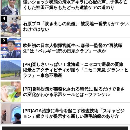
強いショック状態の清水アキラに心配の声…子供を亡
くした神田正輝らもたどった遺族ケアの道のり
4
石原プロ「炊き出しの流儀」 被災地一番乗りがエラい
わけではない
5
欧州初の日本人指揮官誕生へ 森保一監督の“再就職
先”は「ベルギー1部の日系クラブ」一択か
[PR]楽しさいっぱい！北海道・ニセコで避暑の夏旅
絶景とアクティビティが揃う「ニセコ東急 グラン・ヒ
ラフ」～東急不動産
[PR]暑熱対策が義務化される時代に 貼るだけで暑さ
の変化がわかる示温シールとは～ファンケル
[PR]AGA治療に革命を起こす検査技術「スキャビジ
ョン」銀クリが提示する新しい薄毛治療のあり方