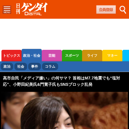
トピックス
政治・社会
芸能
スポーツ
ライフ
マネー
ボートレース
競輪
オートレース
政治
社会
事件
コラム
高市自民「メディア嫌い」の何サマ？ 首相はM7.7地震でも“塩対
応”、小野田紀美氏&門寛子氏もSNSブロック乱発