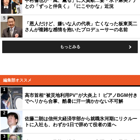
中村倫也が「風、薫る」に大貢献…妻・水卜麻美アナ
との「ずっと仲良く」「にこやかな」近況
5
「恩人だけど、嫌いな人の代表」亡くなった板東英二
さんが複雑な感情を抱いたプロデューサーの名前
もっとみる
編集部オススメ
1
高市首相“被災地利用PV”が大炎上！ ピアノBGM付き
でヘリから合掌、酷暑に汗一滴かかない不可解
2
佐藤二朗は信州大経済学部から就職氷河期にリクルー
トに入社も、わずか1日で辞めて役者の道へ
3