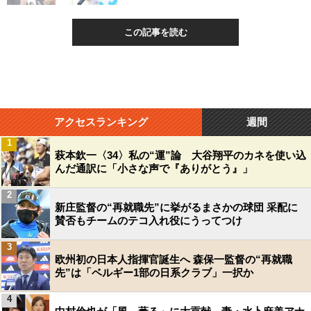
この記事を読む
アクセスランキング
週間
1
萩本欽一〈34〉私の“運”論 大谷翔平のカネを使い込
んだ通訳に「小さな声で『ありがとう』」
2
新庄監督の“再就職先”に挙がるまさかの球団 采配に
賛否もチームのテコ入れ役にうってつけ
3
欧州初の日本人指揮官誕生へ 森保一監督の“再就職
先”は「ベルギー1部の日系クラブ」一択か
4