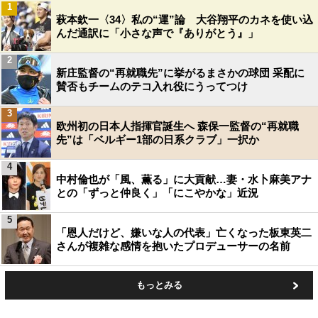
1
萩本欽一〈34〉私の“運”論 大谷翔平のカネを使い込
んだ通訳に「小さな声で『ありがとう』」
2
新庄監督の“再就職先”に挙がるまさかの球団 采配に
賛否もチームのテコ入れ役にうってつけ
3
欧州初の日本人指揮官誕生へ 森保一監督の“再就職
先”は「ベルギー1部の日系クラブ」一択か
4
中村倫也が「風、薫る」に大貢献…妻・水卜麻美アナ
との「ずっと仲良く」「にこやかな」近況
5
「恩人だけど、嫌いな人の代表」亡くなった板東英二
さんが複雑な感情を抱いたプロデューサーの名前
もっとみる