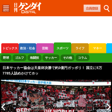
トピックス
政治・社会
芸能
スポーツ
ライフ
マネー
ボートレース
競輪
オートレース
野球
ゴルフ
格闘技
サッカー
その他
コラム
日本サッカー協会は天皇杯決勝で約3億円ガッポリ！ 国立に5万
7785人詰めかけてホッ