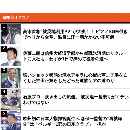
編集部オススメ
1
高市首相“被災地利用PV”が大炎上！ ピアノBGM付き
でヘリから合掌、酷暑に汗一滴かかない不可解
2
佐藤二朗は信州大経済学部から就職氷河期にリクルー
トに入社も、わずか1日で辞めて役者の道へ
3
強いショック状態の清水アキラに心配の声…子供を亡
くした神田正輝らもたどった遺族ケアの道のり
4
石原プロ「炊き出しの流儀」 被災地一番乗りがエラい
わけではない
5
欧州初の日本人指揮官誕生へ 森保一監督の“再就職
先”は「ベルギー1部の日系クラブ」一択か