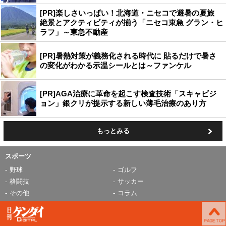
[PR]楽しさいっぱい！北海道・ニセコで避暑の夏旅
絶景とアクティビティが揃う「ニセコ東急 グラン・ヒ
ラフ」～東急不動産
[PR]暑熱対策が義務化される時代に 貼るだけで暑さ
の変化がわかる示温シールとは～ファンケル
[PR]AGA治療に革命を起こす検査技術「スキャビジ
ョン」銀クリが提示する新しい薄毛治療のあり方
もっとみる
スポーツ
野球
ゴルフ
格闘技
サッカー
その他
コラム