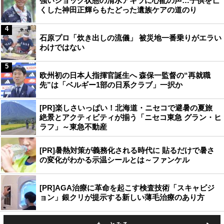
強いショック状態の清水アキラに心配の声…子供を亡
くした神田正輝らもたどった遺族ケアの道のり
4
石原プロ「炊き出しの流儀」 被災地一番乗りがエラい
わけではない
5
欧州初の日本人指揮官誕生へ 森保一監督の“再就職
先”は「ベルギー1部の日系クラブ」一択か
[PR]楽しさいっぱい！北海道・ニセコで避暑の夏旅
絶景とアクティビティが揃う「ニセコ東急 グラン・ヒ
ラフ」～東急不動産
[PR]暑熱対策が義務化される時代に 貼るだけで暑さ
の変化がわかる示温シールとは～ファンケル
[PR]AGA治療に革命を起こす検査技術「スキャビジ
ョン」銀クリが提示する新しい薄毛治療のあり方