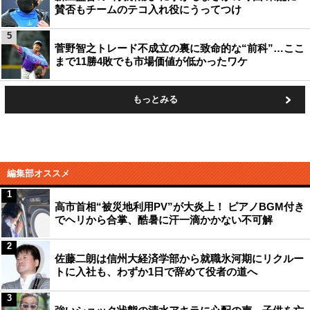
賛否もチームのテコ入れ役にうってつけ
5
菅野智之トレード不成立の裏に致命的な“前科”…ここ
まで11勝4敗でも市場価値が低かったワケ
もっとみる
編集部オススメ
1
高市首相“被災地利用PV”が大炎上！ ピアノBGM付き
でヘリから合掌、酷暑に汗一滴かかない不可解
2
佐藤二朗は信州大経済学部から就職氷河期にリクルー
トに入社も、わずか1日で辞めて役者の道へ
3