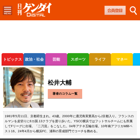
トピックス
政治・社会
芸能
スポーツ
ライフ
マネー
ボートレース
競輪
オートレース
松井大輔
著者のコラム一覧
1981年5月11日、京都府生まれ。43歳。2000年に鹿児島実業高からJ京都入り。フランスの
ルマンを皮切りに6カ国.13クラブを渡り歩いた。YSCC横浜ではフットサルチームにも所属
してFリーグに出場。「二刀流」をこなした。04年アテネ五輪出場。10年南アフリカW杯ベ
スト16。24年4月から横浜FC、浦和の育成部門でコーチを務める。