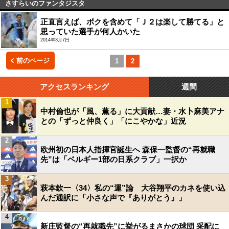
さすらいのファンタジスタ
正直言えば、ボクを含めて「Ｊ２は楽して勝てる」と
思っていた選手が何人かいた
2014年3月7日
前のページ
1
2
アクセスランキング
週間
1
中村倫也が「風、薫る」に大貢献…妻・水卜麻美アナ
との「ずっと仲良く」「にこやかな」近況
2
欧州初の日本人指揮官誕生へ 森保一監督の“再就職
先”は「ベルギー1部の日系クラブ」一択か
3
萩本欽一〈34〉私の“運”論 大谷翔平のカネを使い込
んだ通訳に「小さな声で『ありがとう』」
4
新庄監督の“再就職先”に挙がるまさかの球団 采配に