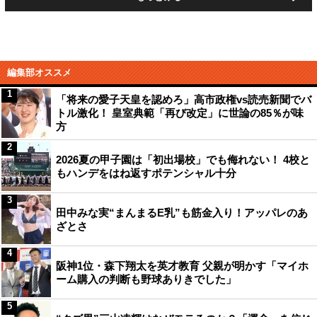
編集部オススメ
1
「将来の愛子天皇を認めろ」高市政権vs読売新聞でバ
トル激化！ 皇室典範「再び改定」に世論の85％が味
方
2
2026夏の甲子園は「初出場校」でも侮れない！ 4校と
もハンデをはね返すポテンシャル十分
3
田中みな実“まんまるE乳”も筋金入り！アッパレのあ
ざとさ
4
阪神1位・森下翔太を英才教育 父親が明かす「マイホ
ーム購入の判断も野球ありきでした」
5