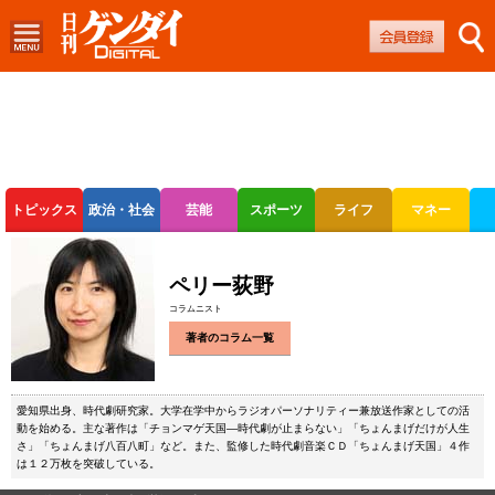
トピックス
政治・社会
芸能
スポーツ
ライフ
マネー
ボートレース
競輪
オートレース
ペリー荻野
コラムニスト
著者のコラム一覧
愛知県出身、時代劇研究家。大学在学中からラジオパーソナリティー兼放送作家としての活
動を始める。主な著作は「チョンマゲ天国―時代劇が止まらない」「ちょんまげだけが人生
さ」「ちょんまげ八百八町」など。また、監修した時代劇音楽ＣＤ「ちょんまげ天国」４作
は１２万枚を突破している。