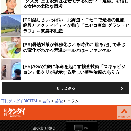
“クズ男”三山凌輝はなぜモテるのか？「運命」を信じ
る女性の危険な思考
[PR]楽しさいっぱい！北海道・ニセコで避暑の夏旅
絶景とアクティビティが揃う「ニセコ東急 グラン・ヒ
ラフ」～東急不動産
[PR]暑熱対策が義務化される時代に 貼るだけで暑さ
の変化がわかる示温シールとは～ファンケル
[PR]AGA治療に革命を起こす検査技術「スキャビジ
ョン」銀クリが提示する新しい薄毛治療のあり方
もっとみる
日刊ゲンダイDIGITAL
芸能
芸能
コラム
表示切り替え