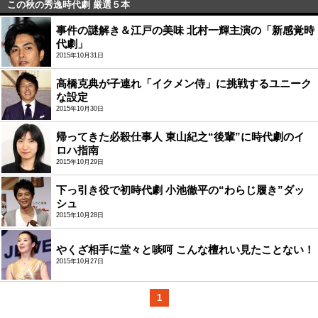
この秋の秀逸時代劇 厳選５本
事件の謎解き＆江戸の美味 北村一輝主演の「新感覚時
代劇」
2015年10月31日
高橋克典が子連れ「イクメン侍」に挑戦するユニーク
な設定
2015年10月30日
帰ってきた必殺仕事人 東山紀之“後輩”に時代劇のイ
ロハ指南
2015年10月29日
下っ引き役で初時代劇 小池徹平の“わらじ履き”ダッ
シュ
2015年10月28日
やくざ相手に堂々と啖呵 こんな檀れい見たことない！
2015年10月27日
1