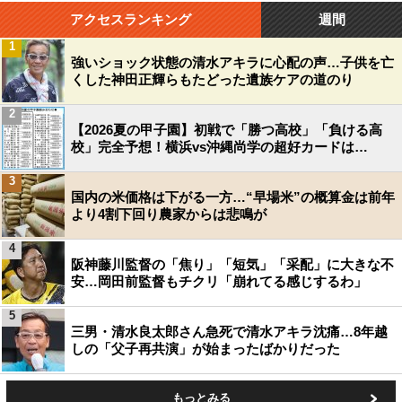
アクセスランキング
週間
1
強いショック状態の清水アキラに心配の声…子供を亡
くした神田正輝らもたどった遺族ケアの道のり
2
【2026夏の甲子園】初戦で「勝つ高校」「負ける高
校」完全予想！横浜vs沖縄尚学の超好カードは…
3
国内の米価格は下がる一方…“早場米”の概算金は前年
より4割下回り農家からは悲鳴が
4
阪神藤川監督の「焦り」「短気」「采配」に大きな不
安…岡田前監督もチクリ「崩れてる感じするわ」
5
三男・清水良太郎さん急死で清水アキラ沈痛…8年越
しの「父子再共演」が始まったばかりだった
もっとみる