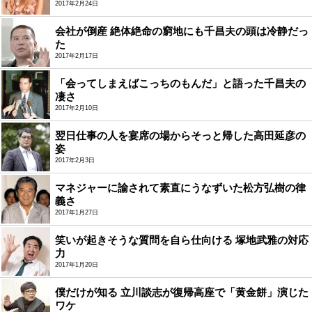
2017年2月24日
会社が倒産 絶体絶命の窮地にも千昌夫の頭は冷静だっ
た
2017年2月17日
「会ってしまえばこっちのもんだ」と語った千昌夫の
凄さ
2017年2月10日
翌日仕事の人を宴席の場からそっと帰した高田延彦の
姿
2017年2月3日
マネジャーに諭されて素直にうなずいた松方弘樹の律
義さ
2017年1月27日
笑いが起きそうな質問を自ら仕向ける 塚地武雅の対応
力
2017年1月20日
僕だけが知る 立川談志が復帰高座で「黄金餅」演じた
ワケ