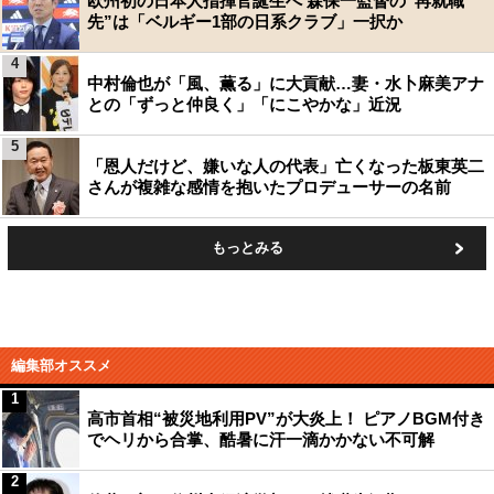
欧州初の日本人指揮官誕生へ 森保一監督の“再就職
先”は「ベルギー1部の日系クラブ」一択か
4
中村倫也が「風、薫る」に大貢献…妻・水卜麻美アナ
との「ずっと仲良く」「にこやかな」近況
5
「恩人だけど、嫌いな人の代表」亡くなった板東英二
さんが複雑な感情を抱いたプロデューサーの名前
もっとみる
編集部オススメ
1
高市首相“被災地利用PV”が大炎上！ ピアノBGM付き
でヘリから合掌、酷暑に汗一滴かかない不可解
2