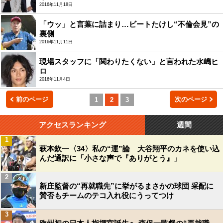
2016年11月18日
「ウッ」と言葉に詰まり…ビートたけし“不倫会見”の
裏側
2016年11月11日
現場スタッフに「関わりたくない」と言われた水嶋ヒ
ロ
2016年11月4日
前のページ
次のページ
1
2
3
アクセスランキング
週間
1
萩本欽一〈34〉私の“運”論 大谷翔平のカネを使い込
んだ通訳に「小さな声で『ありがとう』」
2
新庄監督の“再就職先”に挙がるまさかの球団 采配に
賛否もチームのテコ入れ役にうってつけ
3