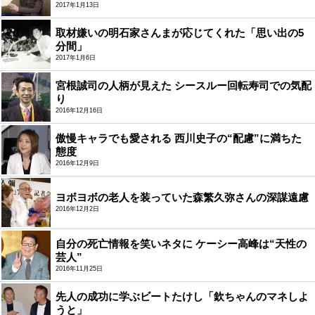
2017年1月13日
取材嫌いの明石家さんまが応じてくれた「思い出の5
分間」
2017年1月6日
宮根誠司の人柄が見えた シースルー回転寿司での気配
り
2016年12月16日
傲慢キャラでも愛される 西川史子の“配慮”に満ちた
態度
2016年12月9日
ヨボヨボの老人を装っていた森繁久弥さんの深謀遠慮
2016年12月2日
自分の死亡情報を笑いネタに ケーシー高峰は“天性の
芸人”
2016年11月25日
先人の成功に学ぶビートたけし「欽ちゃんのマネしよ
うと」