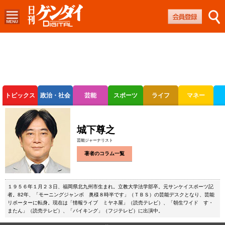
トピックス
政治・社会
芸能
スポーツ
ライフ
マネー
ボートレース
競輪
オートレース
城下尊之
芸能ジャーナリスト
著者のコラム一覧
１９５６年１月２３日、福岡県北九州市生まれ。立教大学法学部卒。元サンケイスポーツ記
者。82年、「モーニングジャンボ 奥様８時半です」（ＴＢＳ）の芸能デスクとなり、芸能
リポーターに転身。現在は「情報ライブ ミヤネ屋」（読売テレビ）、「朝生ワイド す・
またん」（読売テレビ）、「バイキング」（フジテレビ）に出演中。