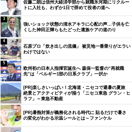
佐藤二朗は信州大経済学部から就職氷河期にリクルー
トに入社も、わずか1日で辞めて役者の道へ
3
強いショック状態の清水アキラに心配の声…子供を亡
くした神田正輝らもたどった遺族ケアの道のり
4
石原プロ「炊き出しの流儀」 被災地一番乗りがエラい
わけではない
5
欧州初の日本人指揮官誕生へ 森保一監督の“再就職
先”は「ベルギー1部の日系クラブ」一択か
[PR]楽しさいっぱい！北海道・ニセコで避暑の夏旅
絶景とアクティビティが揃う「ニセコ東急 グラン・ヒ
ラフ」～東急不動産
[PR]暑熱対策が義務化される時代に 貼るだけで暑さ
の変化がわかる示温シールとは～ファンケル