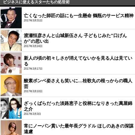
ビジネスに使えるスターたちの処世術
亡くなった師匠の話にも一生懸命 鶴瓶のサービス精神
2017年3月31日
渡瀬恒彦さんと山城新伍さん 子どもじみた“口げん
か”の思い出
2017年3月24日
新人の頃の初々しさが消えてないかを見る人は見てい
る
2017年3月17日
酸素ボンベ姿さえも笑いに…桂歌丸の根っからの職人
芸
2017年3月10日
ざっくばらだった淡路恵子と役柄になりきった萬屋錦
之介
2017年3月3日
常にノーパン貫いた最年長グラドル ほしのあきの深謀
遠慮