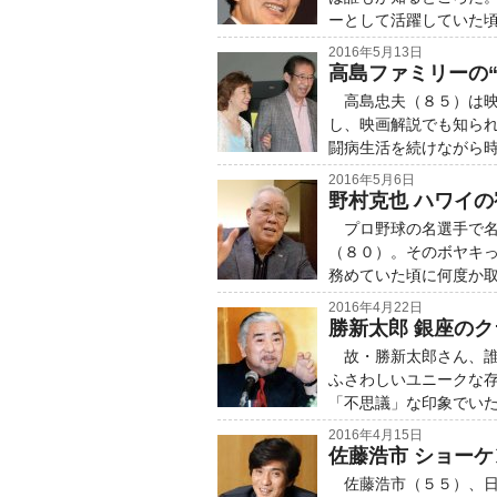
ーとして活躍していた
2016年5月13日
高島ファミリーの
高島忠夫（８５）は映
し、映画解説でも知ら
闘病生活を続けながら
2016年5月6日
野村克也 ハワイ
プロ野球の名選手で名
（８０）。そのボヤキ
務めていた頃に何度か
2016年4月22日
勝新太郎 銀座の
故・勝新太郎さん、誰
ふさわしいユニークな
「不思議」な印象でい
2016年4月15日
佐藤浩市 ショー
佐藤浩市（５５）、日