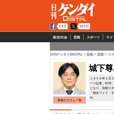
6.6万
18.5万
政治/社会
芸能
スポーツ
ライ
日刊ゲンダイDIGITAL
芸能
芸能
コ
城下尊
１９５６年１月
ーツ記者。82年
となり、芸能リ
「朝生ワイド 
中。
著者のコラム一覧