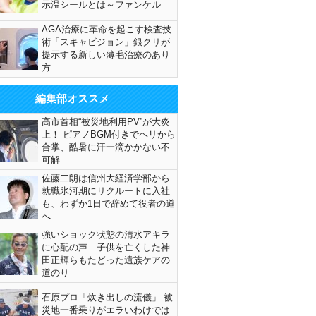
示温シールとは～ファンケル
AGA治療に革命を起こす検査技
術「スキャビジョン」銀クリが
提示する新しい薄毛治療のあり
方
編集部オススメ
高市首相“被災地利用PV”が大炎
上！ ピアノBGM付きでヘリから
合掌、酷暑に汗一滴かかない不
可解
佐藤二朗は信州大経済学部から
就職氷河期にリクルートに入社
も、わずか1日で辞めて役者の道
へ
強いショック状態の清水アキラ
に心配の声…子供を亡くした神
田正輝らもたどった遺族ケアの
道のり
石原プロ「炊き出しの流儀」 被
災地一番乗りがエラいわけでは