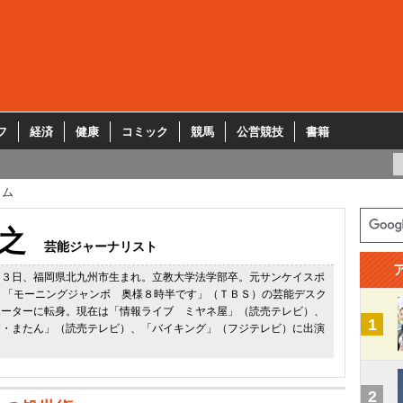
フ
経済
健康
コミック
競馬
公営競技
書籍
ラム
之
芸能ジャーナリスト
２３日、福岡県北九州市生まれ。立教大学法学部卒。元サンケイスポ
、「モーニングジャンボ 奥様８時半です」（ＴＢＳ）の芸能デスク
ポーターに転身。現在は「情報ライブ ミヤネ屋」（読売テレビ）、
1
す・またん」（読売テレビ）、「バイキング」（フジテレビ）に出演
2