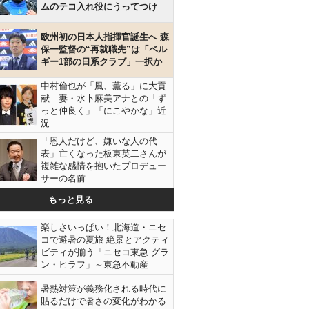
ムのテコ入れ役にうってつけ
欧州初の日本人指揮官誕生へ 森
保一監督の“再就職先”は「ベル
ギー1部の日系クラブ」一択か
中村倫也が「風、薫る」に大貢
献…妻・水卜麻美アナとの「ず
っと仲良く」「にこやかな」近
況
「恩人だけど、嫌いな人の代
表」亡くなった板東英二さんが
複雑な感情を抱いたプロデュー
サーの名前
もっと見る
楽しさいっぱい！北海道・ニセ
コで避暑の夏旅 絶景とアクティ
ビティが揃う「ニセコ東急 グラ
ン・ヒラフ」～東急不動産
暑熱対策が義務化される時代に
貼るだけで暑さの変化がわかる