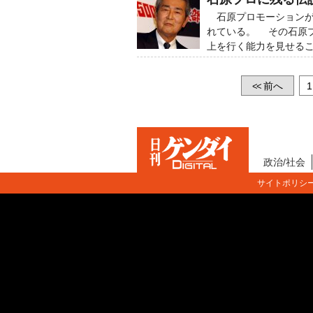
石原プロモーションが
れている。 その石原
上を行く能力を見せるこ
前へ
1
<<
政治/社会
サイトポリシ