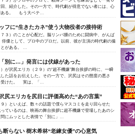
７３）がプロ中のプロで、殺陣シーンでも練習なしで一発Ｏ
前回、紹介した。その一方で、時代劇が得意でない者には、心
がある。 もう大ベテ…
タッフに“生きたカネ”使う大物役者の接待術
７３）のことが心配だ。脳リンパ腫のために闘病中、がんば
、俳優として、プロ中のプロだ。以前、彼が主演の時代劇の撮
とがある。 …
の「別に…」発言には伏線があった
）が沢尻エリカ（２９）の“超不機嫌”舞台挨拶の時に、一瞬
残した話をお伝えした。その一方で、沢尻はその態度の悪さ
を受けた。 実は、「…
な沢尻エリカを尻目に評価高めた“あの言葉”
９）といえば、数々の話題で僕らマスコミを走り回らせた
残っているのは、映画の舞台挨拶に超不機嫌で登場したあのシ
質問にムッとした表情で「別に」…
も断らない 樹木希林“老練女優”の心意気