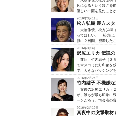
大物俳優の松方弘樹（
Ｋになるという凄さを
優しい一面を見たこと
2016年3月11日
松方弘樹 裏方ス
大物俳優、松方弘樹（
ってほしい。 松方は
影に２日間、密着したこ
2016年3月4日
沢尻エリカ 伝説
前回、竹内結子（３５
でマスコミに好印象を
で、大きなバッシング
2016年2月26日
竹内結子 不機嫌
女優の沢尻エリカ（２
が、誰もが最も印象に
ーンだろう。司会者の
2016年2月19日
真夜中の突撃取材