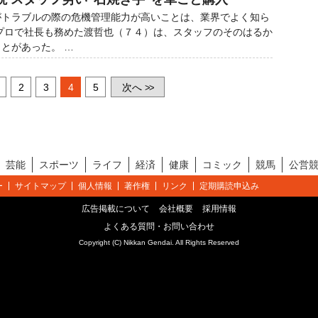
トラブルの際の危機管理能力が高いことは、業界でよく知ら
プロで社長も務めた渡哲也（７４）は、スタッフのそのはるか
とがあった。 …
2
3
4
5
次へ
>>
芸能
スポーツ
ライフ
経済
健康
コミック
競馬
公営
ー
サイトマップ
個人情報
著作権
リンク
定期購読申込み
広告掲載について
会社概要
採用情報
よくある質問・お問い合わせ
Copyright (C) Nikkan Gendai. All Rights Reserved