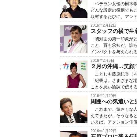
ベテラン女優の樹木希
どんな設定の役柄でも
取材するたびに、アン
2016年2月12日
スタッフの横で生
「初対面の第一印象が
こと、百も承知だ。誰
インパクトを与えられ
2016年2月5日
２月の沖縄…笑顔
ことしも藤原紀香（４
紀香は、さまざまな場
ことを悪い論調で伝え
2016年1月29日
周囲への気遣いと
これまで、気さくな人
えてきたが、そうなる
いえば、アクション俳
2016年1月22日
石原プロに残る伝