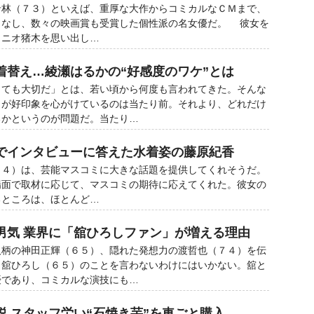
林（７３）といえば、重厚な大作からコミカルなＣＭまで、
こなし、数々の映画賞も受賞した個性派の名女優だ。 彼女を
トニオ猪木を思い出し…
着替え…綾瀬はるかの“好感度のワケ”とは
とても大切だ」とは、若い頃から何度も言われてきた。そんな
もが好印象を心がけているのは当たり前。それより、どれだけ
るかというのが問題だ。当たり…
でインタビューに答えた水着姿の藤原紀香
４）は、芸能マスコミに大きな話題を提供してくれそうだ。
面で取材に応じて、マスコミの期待に応えてくれた。彼女の
るところは、ほとんど…
男気 業界に「舘ひろしファン」が増える理由
柄の神田正輝（６５）、隠れた発想力の渡哲也（７４）を伝
と舘ひろし（６５）のことを言わないわけにはいかない。舘と
優であり、コミカルな演技にも…
説 スタッフ労い“石焼き芋”を車ごと購入