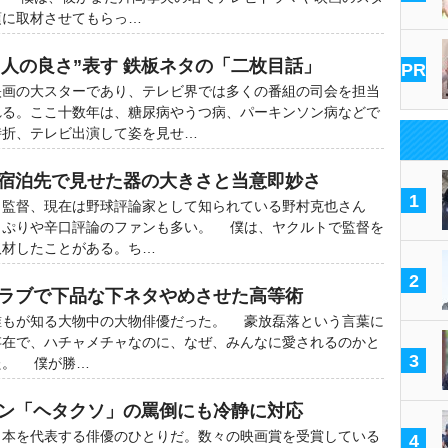
頃に取材させてもらっ…
“人の良さ”表す 鉄板ネタの「二枚目話」
PR
画の大スターであり、テレビ界では多くの番組の司会を担当
れる。ここ十数年は、糖尿病やうつ病、パーキンソン病などで
時折、テレビ出演して姿を見せ…
の宿泊先で見せた器の大きさと当意即妙さ
1
監督、現在は野球評論家として知られている野村克也さん
っぷりや辛口評論のファンも多い。 僕は、ヤクルトで監督を
取材したことがある。ち…
2
クラブで下品な下ネタやめさせた高等術
もが知る大物中の大物俳優だった。 豪放磊落という言葉に
存在で、ハチャメチャなのに、なぜ、みんなに愛されるのかと
3
た。 僕が勝…
ケン「ヘタクソ」の罵倒にも冷静に対応
本を代表する俳優のひとりだ。数々の映画賞を受賞している
4