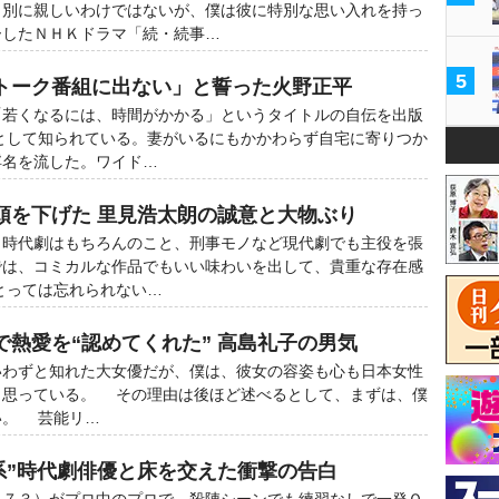
。別に親しいわけではないが、僕は彼に特別な思い入れを持っ
ーしたＮＨＫドラマ「続・続事…
5
トーク番組に出ない」と誓った火野正平
若くなるには、時間がかかる」というタイトルの自伝を出版
として知られている。妻がいるにもかかわらず自宅に寄りつか
浮名を流した。ワイド…
頭を下げた 里見浩太朗の誠意と大物ぶり
時代劇はもちろんのこと、刑事モノなど現代劇でも主役を張
では、コミカルな作品でもいい味わいを出して、貴重な存在感
とっては忘れられない…
で熱愛を“認めてくれた” 高島礼子の男気
わずと知れた大女優だが、僕は、彼女の容姿も心も日本女性
と思っている。 その理由は後ほど述べるとして、まずは、僕
い。 芸能リ…
系”時代劇俳優と床を交えた衝撃の告白