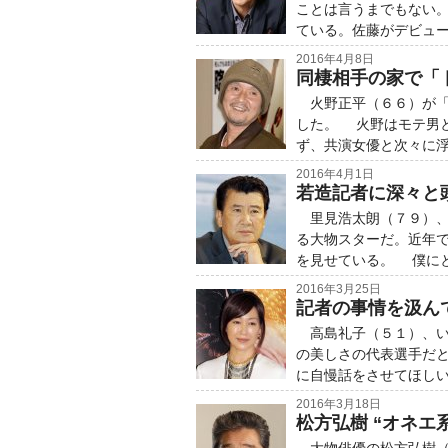
ことは言うまでもない
ている。佐藤がデビュ
2016年4月8日
同棲相手の家で「
火野正平（６６）が「
した。 火野はモテ男
ず、共演女優と次々に
2016年4月1日
若造記者に深々と
里見浩太朗（７９）、
る大物スターだ。近年
を見せている。 僕に
2016年3月25日
記者の事情を汲ん
高島礼子（５１）、い
の美しさの代表選手だ
に自慢話をさせてほし
2016年3月18日
松方弘樹 “オネエ