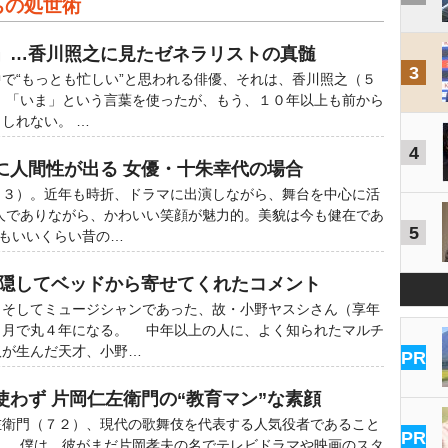
ちの処世術
」…香川照之に見たゼネラリストの真髄
3
で“もっとも忙しい”と思われる俳優、それは、香川照之（５
 「いま」という言葉を使ったが、もう、１０年以上も前から
しれない。 …
4
に人間性が出る 女優・十朱幸代の場合
３）。近年も時折、ドラマに出演しながら、舞台を中心に活
人でありながら、かわいい笑顔が魅力的。美貌は今も健在であ
5
てもいいくらい昔の…
を隠してベッドから寄せてくれたコメント
そしてミュージシャンであった、故・小野ヤスシさん（享年
６月で丸４年になる。 中年以上の人に、よく知られたマルチ
取が生んだ天才、小野…
PR
使わず 片岡仁左衛門の“教育マン”な素顔
衛門（７２）、現代の歌舞伎を代表する人気役者であること
PR
。 僕は、彼がまだ片岡孝夫の名でテレビドラマや映画のスタ