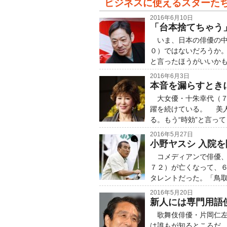
ビジネスに使えるスターた
2016年6月10日
「台本捨てちゃう
いま、日本の俳優の中
０）ではないだろうか。
と言ったほうがいいかも
2016年6月3日
本音を漏らすとき
大女優・十朱幸代（７
躍を続けている。 美
る。もう“時効”と言っ
2016年5月27日
小野ヤスシ 入院
コメディアンで俳優、
７２）が亡くなって、
タレントだった。「鳥
2016年5月20日
新人には専門用語
歌舞伎俳優・片岡仁左
は誰もが知るところだ