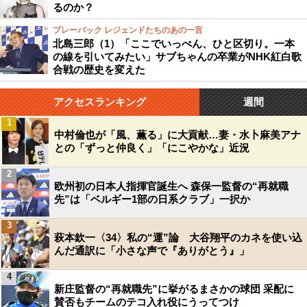
るのか？
プレーバック レジェンドたちのあの一言
北島三郎（1）「ここでいっぺん、ひと区切り。一本
の線を引いてみたい」サブちゃんの卒業がNHK紅白歌
合戦の歴史を変えた
アクセスランキング
週間
1
中村倫也が「風、薫る」に大貢献…妻・水卜麻美アナ
との「ずっと仲良く」「にこやかな」近況
2
欧州初の日本人指揮官誕生へ 森保一監督の“再就職
先”は「ベルギー1部の日系クラブ」一択か
3
萩本欽一〈34〉私の“運”論 大谷翔平のカネを使い込
んだ通訳に「小さな声で『ありがとう』」
4
新庄監督の“再就職先”に挙がるまさかの球団 采配に
賛否もチームのテコ入れ役にうってつけ