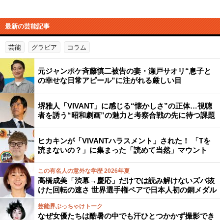
最新の芸能記事
芸能
グラビア
コラム
元ジャンポケ斉藤慎二被告の妻・瀬戸サオリ“息子と
の幸せな日常アピール”に注がれる厳しい目
堺雅人「VIVANT」に感じる“懐かしさ”の正体…視聴
者を誘う“昭和劇画”の魅力と考察合戦の先に待つ課題
ヒカキンが「VIVANTハラスメント」された！ 「Tを
読まないの？」に集まった「読めて当然」マウント
この有名人の意外な学歴 2026年夏
高橋成美「渋幕→慶応」だけでは読み解けないズバ抜
けた回転の速さ 世界選手権ペアで日本人初の銅メダル
芸能界ぶっちゃけトーク
なぜ女優たちは酷暑の中でも汗ひとつかかず撮影でき