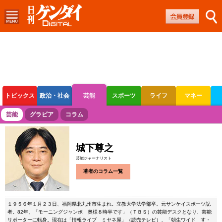
トピックス
政治・社会
芸能
スポーツ
ライフ
マネー
ボートレース
競輪
オートレース
芸能
グラビア
コラム
城下尊之
芸能ジャーナリスト
著者のコラム一覧
１９５６年１月２３日、福岡県北九州市生まれ。立教大学法学部卒。元サンケイスポーツ記
者。82年、「モーニングジャンボ 奥様８時半です」（ＴＢＳ）の芸能デスクとなり、芸能
リポーターに転身。現在は「情報ライブ ミヤネ屋」（読売テレビ）、「朝生ワイド す・