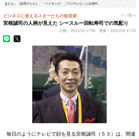
またん」（読売テレビ）、「バイキング」（フジテレビ）に出演中。
> 一覧へ
ビジネスに使えるスターたちの処世術
宮根誠司の人柄が見えた シースルー回転寿司での気配り
公開：
16/12/16 17:00
更新：
16/12/16 17:00
毎日のようにテレビで顔を見る宮根誠司（５３）は、間違