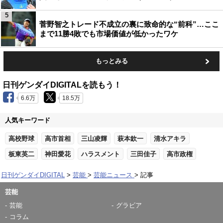
5
菅野智之トレード不成立の裏に致命的な“前科”…ここ
まで11勝4敗でも市場価値が低かったワケ
もっとみる
日刊ゲンダイDIGITALを読もう！
6.6万
18.5万
人気キーワード
高校野球
高市首相
三山凌輝
萩本欽一
清水アキラ
板東英二
神田愛花
ハラスメント
三田佳子
高市政権
日刊ゲンダイDIGITAL
芸能
芸能ニュース
記事
芸能
芸能
グラビア
コラム