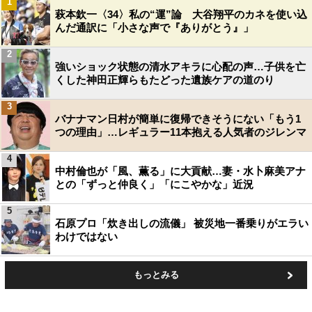
1
萩本欽一〈34〉私の“運”論 大谷翔平のカネを使い込
んだ通訳に「小さな声で『ありがとう』」
2
強いショック状態の清水アキラに心配の声…子供を亡
くした神田正輝らもたどった遺族ケアの道のり
3
バナナマン日村が簡単に復帰できそうにない「もう1
つの理由」…レギュラー11本抱える人気者のジレンマ
4
中村倫也が「風、薫る」に大貢献…妻・水卜麻美アナ
との「ずっと仲良く」「にこやかな」近況
5
石原プロ「炊き出しの流儀」 被災地一番乗りがエラい
わけではない
もっとみる