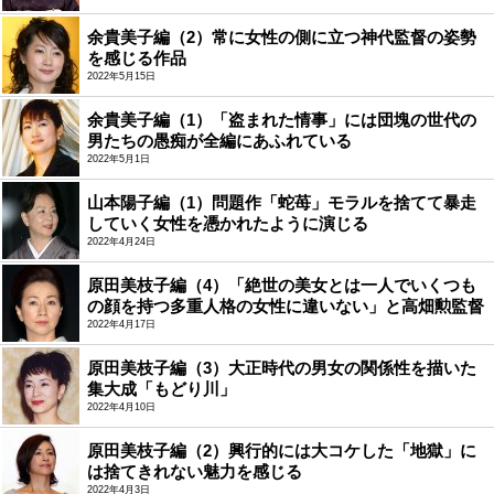
余貴美子編（2）常に女性の側に立つ神代監督の姿勢
を感じる作品
2022年5月15日
余貴美子編（1）「盗まれた情事」には団塊の世代の
男たちの愚痴が全編にあふれている
2022年5月1日
山本陽子編（1）問題作「蛇苺」モラルを捨てて暴走
していく女性を憑かれたように演じる
2022年4月24日
原田美枝子編（4）「絶世の美女とは一人でいくつも
の顔を持つ多重人格の女性に違いない」と高畑勲監督
2022年4月17日
原田美枝子編（3）大正時代の男女の関係性を描いた
集大成「もどり川」
2022年4月10日
原田美枝子編（2）興行的には大コケした「地獄」に
は捨てきれない魅力を感じる
2022年4月3日