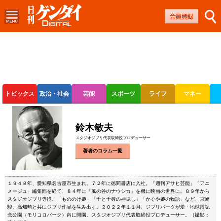
トピックス
政治・社会
芸能
スポーツ
ライフ
マネー
ボートレース
競輪
オートレース
鈴木敏夫
スタジオジブリ代表取締役プロデューサー
著者のコラム一覧
１９４８年、愛知県名古屋市生まれ。７２年に徳間書店に入社。「週刊アサヒ芸能」「アニ
メージュ」編集部を経て、８４年に「風の谷のナウシカ」を機に映画の世界に。８９年から
スタジオジブリ専従。「もののけ姫」「千と千尋の神隠し」「かぐや姫の物語」など、宮崎
駿、高畑勲と共にジブリ作品を生み出す。２０２２年１１月、ジブリパークが愛・地球博記
念公園（モリコロパーク）内に開園。スタジオジブリ代表取締役プロデューサー。（撮影：