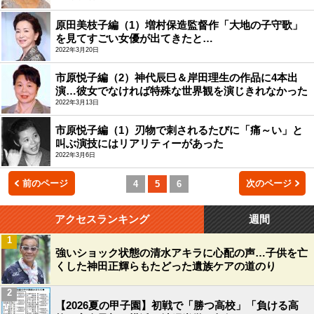
原田美枝子編（1）増村保造監督作「大地の子守歌」
を見てすごい女優が出てきたと…
2022年3月20日
市原悦子編（2）神代辰巳＆岸田理生の作品に4本出
演…彼女でなければ特殊な世界観を演じきれなかった
2022年3月13日
市原悦子編（1）刃物で刺されるたびに「痛～い」と
叫ぶ演技にはリアリティーがあった
2022年3月6日
前のページ
次のページ
4
5
6
アクセスランキング
週間
1
強いショック状態の清水アキラに心配の声…子供を亡
くした神田正輝らもたどった遺族ケアの道のり
2
【2026夏の甲子園】初戦で「勝つ高校」「負ける高