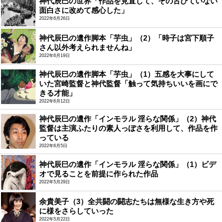
神代辰巳の世界「作品を見直して、その古びていない
面白さに改めて感心した」
2022年6月26日
神代辰巳の遺作脚本「芋虫」（2）「時子は宮下順子
さん以外考えられませんね」
2022年6月19日
神代辰巳の遺作脚本「芋虫」（1）五感を大事にして
いた宮崎監督と神代監督「触って気持ちいいを画にで
きる才能」
2022年6月12日
神代辰巳の遺作「インモラル 淫らな関係」（2）神代
監督は主演ふたりの素人っぽさを利用して、作品を作
っている
2022年6月5日
神代辰巳の遺作「インモラル 淫らな関係」（1）ビデ
オで見ることを前提に作られた作品
2022年5月29日
余貴美子（3）全共闘の闘志たちは無様な生き方や死
に様をさらしていった
2022年5月22日