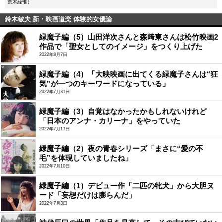
荒木経惟）
鈴木敏夫 新・映画道楽 体験的女優論
緑魔子編（5）山田洋次さんと森﨑東さんは松竹映画2
作品で「聖女としてのイメージ」をつくり上げた
2022年8月7日
緑魔子編（4）「大映映画に出てくる緑魔子さんは“狂
気”が一つのキーワードになっている」
2022年7月31日
緑魔子編（3）自覚はなかったかもしれないけれど
「日本のアンナ・カリーナ」をやっていた
2022年7月17日
緑魔子編（2）夜の青春シリーズ「まさに“愛の不
毛”を体現していましたね」
2022年7月10日
緑魔子編（1）デビュー作「二匹の牝犬」から大胆ヌ
ード「妄想だけは膨らんだ」
2022年7月3日