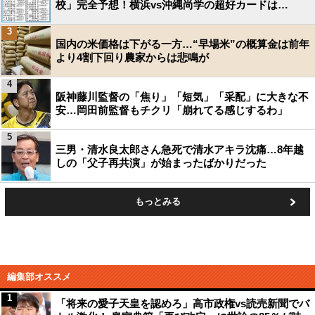
校」完全予想！横浜vs沖縄尚学の超好カードは…
3
国内の米価格は下がる一方…“早場米”の概算金は前年
より4割下回り農家からは悲鳴が
4
阪神藤川監督の「焦り」「短気」「采配」に大きな不
安…岡田前監督もチクリ「崩れてる感じするわ」
5
三男・清水良太郎さん急死で清水アキラ沈痛…8年越
しの「父子再共演」が始まったばかりだった
もっとみる
編集部オススメ
1
「将来の愛子天皇を認めろ」高市政権vs読売新聞でバ