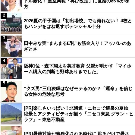
トル激化！ 皇室典範「再び改定」に世論の85％が味
方
2
2026夏の甲子園は「初出場校」でも侮れない！ 4校と
もハンデをはね返すポテンシャル十分
3
田中みな実“まんまるE乳”も筋金入り！アッパレのあ
ざとさ
4
阪神1位・森下翔太を英才教育 父親が明かす「マイホ
ーム購入の判断も野球ありきでした」
5
“クズ男”三山凌輝はなぜモテるのか？「運命」を信じ
る女性の危険な思考
[PR]楽しさいっぱい！北海道・ニセコで避暑の夏旅
絶景とアクティビティが揃う「ニセコ東急 グラン・ヒ
ラフ」～東急不動産
[PR]暑熱対策が義務化される時代に 貼るだけで暑さ