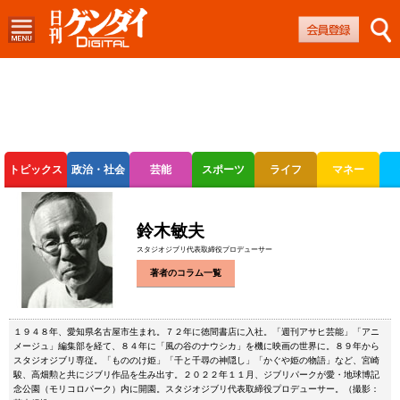
トピックス
政治・社会
芸能
スポーツ
ライフ
マネー
ボートレース
競輪
オートレース
鈴木敏夫
スタジオジブリ代表取締役プロデューサー
著者のコラム一覧
１９４８年、愛知県名古屋市生まれ。７２年に徳間書店に入社。「週刊アサヒ芸能」「アニ
メージュ」編集部を経て、８４年に「風の谷のナウシカ」を機に映画の世界に。８９年から
スタジオジブリ専従。「もののけ姫」「千と千尋の神隠し」「かぐや姫の物語」など、宮崎
駿、高畑勲と共にジブリ作品を生み出す。２０２２年１１月、ジブリパークが愛・地球博記
念公園（モリコロパーク）内に開園。スタジオジブリ代表取締役プロデューサー。（撮影：