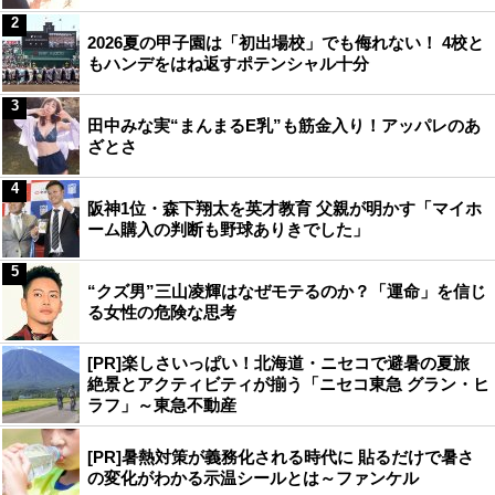
2
2026夏の甲子園は「初出場校」でも侮れない！ 4校と
もハンデをはね返すポテンシャル十分
3
田中みな実“まんまるE乳”も筋金入り！アッパレのあ
ざとさ
4
阪神1位・森下翔太を英才教育 父親が明かす「マイホ
ーム購入の判断も野球ありきでした」
5
“クズ男”三山凌輝はなぜモテるのか？「運命」を信じ
る女性の危険な思考
[PR]楽しさいっぱい！北海道・ニセコで避暑の夏旅
絶景とアクティビティが揃う「ニセコ東急 グラン・ヒ
ラフ」～東急不動産
[PR]暑熱対策が義務化される時代に 貼るだけで暑さ
の変化がわかる示温シールとは～ファンケル