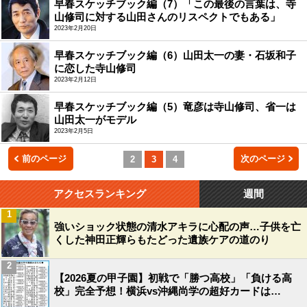
早春スケッチブック編（7）「この最後の言葉は、寺
山修司に対する山田さんのリスペクトでもある」
2023年2月20日
早春スケッチブック編（6）山田太一の妻・石坂和子
に恋した寺山修司
2023年2月12日
早春スケッチブック編（5）竜彦は寺山修司、省一は
山田太一がモデル
2023年2月5日
前のページ
次のページ
2
3
4
アクセスランキング
週間
1
強いショック状態の清水アキラに心配の声…子供を亡
くした神田正輝らもたどった遺族ケアの道のり
2
【2026夏の甲子園】初戦で「勝つ高校」「負ける高
校」完全予想！横浜vs沖縄尚学の超好カードは…