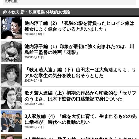
荒木経惟）
鈴木敏夫 新・映画道楽 体験的女優論
池内淳子編（2）「孤独の影を背負ったヒロイン像は
彼女によく似合っていると思いました」
2023年6月18日
池内淳子編（1）印象が最初に強く刻まれたのは、川
島雄三監督の映画「花影」
2023年6月11日
「歌え若人達」編（下）山田太一は大島渚よりも、リ
アルな学生の気分を映し出そうとした
2023年6月4日
歌え若人達編（上）初期の作品から印象的な「セリフ
のうまさ」は木下監督の口述筆記で身についた
2023年5月28日
3人家族編（4）「縁を大切に育て、生まれるものの先
に幸福が」時代への反動の思い
2023年5月21日