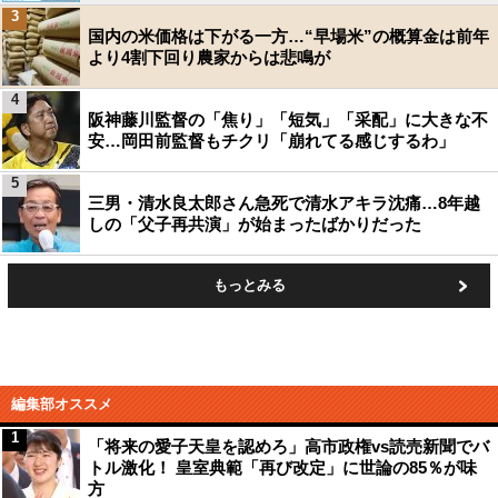
3
国内の米価格は下がる一方…“早場米”の概算金は前年
より4割下回り農家からは悲鳴が
4
阪神藤川監督の「焦り」「短気」「采配」に大きな不
安…岡田前監督もチクリ「崩れてる感じするわ」
5
三男・清水良太郎さん急死で清水アキラ沈痛…8年越
しの「父子再共演」が始まったばかりだった
もっとみる
編集部オススメ
1
「将来の愛子天皇を認めろ」高市政権vs読売新聞でバ
トル激化！ 皇室典範「再び改定」に世論の85％が味
方