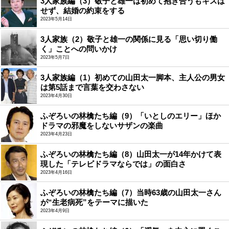
3人家族編（3）敬子と雄一は初めて抱き合うもキスは
せず、結婚の約束をする
2023年5月14日
3人家族（2）敬子と雄一の関係に見る「思い切り働
く」ことへの問いかけ
2023年5月7日
3人家族編（1）初めての山田太一脚本、主人公の男女
は第5話まで言葉を交わさない
2023年4月30日
ふぞろいの林檎たち編（9）「いとしのエリー」ほか
ドラマの邪魔をしないサザンの楽曲
2023年4月23日
ふぞろいの林檎たち編（8）山田太一が14年かけて表
現した「テレビドラマならでは」の面白さ
2023年4月16日
ふぞろいの林檎たち編（7）当時63歳の山田太一さん
が“生老病死”をテーマに描いた
2023年4月9日