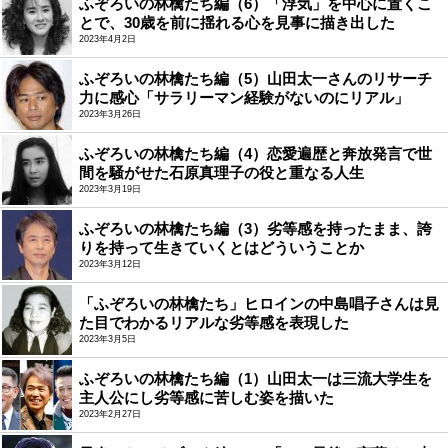
ふぞろいの林檎たち編（6）「浮気」を中心に置くこ
とで、30歳を前に揺れる心を見事に描き出した
2023年4月2日
ふぞろいの林檎たち編（5）山田太一さんのリサーチ
力に感心「サラリーマン経験がないのにリアル」
2023年3月26日
ふぞろいの林檎たち編（4）恋愛遍歴と奔放発言で世
間を騒がせた石原真理子の役と重なる人生
2023年3月19日
ふぞろいの林檎たち編（3）劣等感を持ったまま、誇
りを持って生きていくとはどういうことか
2023年3月12日
「ふぞろいの林檎たち」ヒロインの中島唱子さんは見
た目でわかるリアルな劣等感を表現した
2023年3月5日
ふぞろいの林檎たち編（1）山田太一は三流大学生を
主人公にし劣等感に苦しむ姿を描いた
2023年2月27日