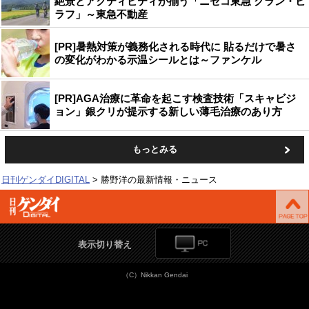
絶景とアクティビティが揃う「ニセコ東急 グラン・ヒ
ラフ」～東急不動産
[PR]暑熱対策が義務化される時代に 貼るだけで暑さ
の変化がわかる示温シールとは～ファンケル
[PR]AGA治療に革命を起こす検査技術「スキャビジ
ョン」銀クリが提示する新しい薄毛治療のあり方
もっとみる
日刊ゲンダイDIGITAL
勝野洋の最新情報・ニュース
表示切り替え
（C）Nikkan Gendai