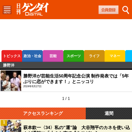
トピックス
政治・社会
芸能
スポーツ
ライフ
マネー
勝野洋
ボートレース
競輪
オートレース
勝野洋が芸能生活50周年記念公演 制作発表では「5年
ぶりに恋ができます！」とニッコリ
2024年8月27日
1 / 1
アクセスランキング
週間
1
萩本欽一〈34〉私の“運”論 大谷翔平のカネを使い込