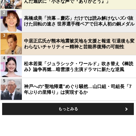
んだ通訳に「小さな声で『ありがとう』」
2
高橋成美「渋幕→慶応」だけでは読み解けないズバ抜
けた回転の速さ 世界選手権ペアで日本人初の銅メダル
3
中居正広氏が熊本地震被災地を支援と報道 引退後も変
わらないチャリティー精神と芸能界復帰の可能性
4
松本若菜「ジュラシック・ワールド」吹き替え《棒読
み》論争再燃…暗雲漂う主演ドラマに新たな逆風
5
神戸への“聖地帰還”めぐり騒然…山口組・司組長「7
年ぶりの里帰り」は実現するか
もっとみる