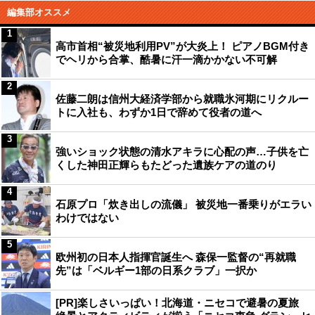
編集部オススメ
1
高市首相“被災地利用PV”が大炎上！ ピアノBGM付き
でヘリから合掌、酷暑に汗一滴かかない不可解
2
佐藤二朗は信州大経済学部から就職氷河期にリクルー
トに入社も、わずか1日で辞めて役者の道へ
3
強いショック状態の清水アキラに心配の声…子供を亡
くした神田正輝らもたどった遺族ケアの道のり
4
石原プロ「炊き出しの流儀」 被災地一番乗りがエラい
わけではない
5
欧州初の日本人指揮官誕生へ 森保一監督の“再就職
先”は「ベルギー1部の日系クラブ」一択か
[PR]楽しさいっぱい！北海道・ニセコで避暑の夏旅