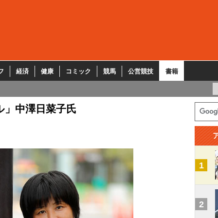
フ
経済
健康
コミック
競馬
公営競技
書籍
ル」中澤日菜子氏
1
2