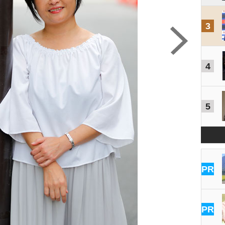
3
4
5
PR
PR