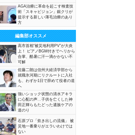
AGA治療に革命を起こす検査技
術「スキャビジョン」銀クリが
提示する新しい薄毛治療のあり
方
編集部オススメ
高市首相“被災地利用PV”が大炎
上！ ピアノBGM付きでヘリから
合掌、酷暑に汗一滴かかない不
可解
佐藤二朗は信州大経済学部から
就職氷河期にリクルートに入社
も、わずか1日で辞めて役者の道
へ
強いショック状態の清水アキラ
に心配の声…子供を亡くした神
田正輝らもたどった遺族ケアの
道のり
石原プロ「炊き出しの流儀」 被
災地一番乗りがエラいわけでは
ない