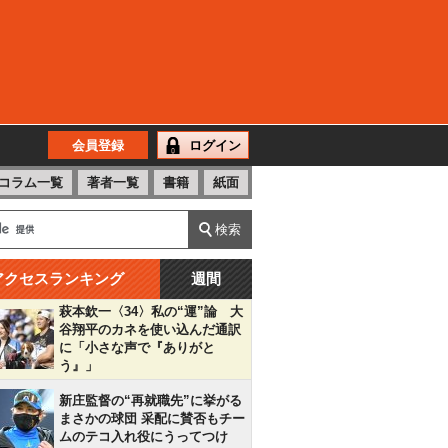
会員登録
ログイン
コラム一覧
著者一覧
書籍
紙面
アクセスランキング
週間
萩本欽一〈34〉私の“運”論 大
谷翔平のカネを使い込んだ通訳
に「小さな声で『ありがと
う』」
新庄監督の“再就職先”に挙がる
まさかの球団 采配に賛否もチー
ムのテコ入れ役にうってつけ