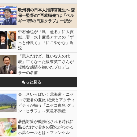
欧州初の日本人指揮官誕生へ 森
保一監督の“再就職先”は「ベル
ギー1部の日系クラブ」一択か
中村倫也が「風、薫る」に大貢
献…妻・水卜麻美アナとの「ず
っと仲良く」「にこやかな」近
況
「恩人だけど、嫌いな人の代
表」亡くなった板東英二さんが
複雑な感情を抱いたプロデュー
サーの名前
もっと見る
楽しさいっぱい！北海道・ニセ
コで避暑の夏旅 絶景とアクティ
ビティが揃う「ニセコ東急 グラ
ン・ヒラフ」～東急不動産
暑熱対策が義務化される時代に
貼るだけで暑さの変化がわかる
示温シールとは～ファンケル