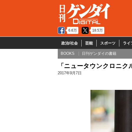
6.6万
18.5万
政治/社会
芸能
スポーツ
ライ
BOOKS
日刊ゲンダイの書籍
「ニュータウンクロニク
2017年9月7日