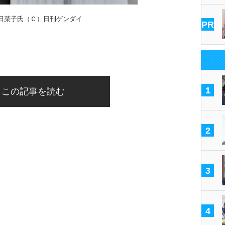
日菜子氏（Ｃ）日刊ゲンダイ
PR
1
この記事を読む
2
3
4