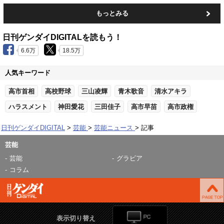
もっとみる
日刊ゲンダイDIGITALを読もう！
6.6万
18.5万
人気キーワード
高市首相
高校野球
三山凌輝
青木歌音
清水アキラ
ハラスメント
神田愛花
三田佳子
高市早苗
高市政権
日刊ゲンダイDIGITAL
芸能
芸能ニュース
記事
芸能
芸能
グラビア
コラム
表示切り替え