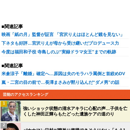
■関連記事
映画「紙の月」監督が証言 「宮沢りえはほとんど鏡を見ない」
下ネタも好評…宮沢りえが母から受け継いだプロデュース力
今度は福田和子役 寺島しのぶ“実録ドラマ女王”までの軌跡
■関連記事
米倉涼子「離婚」確定へ…原因は夫のモラハラ罵倒と首絞めDV
嵐・二宮の目の前で…長澤まさみが黙り込んだ“ダメ男”の話
芸能のアクセスランキング
1
強いショック状態の清水アキラに心配の声…子供を亡
くした神田正輝らもたどった遺族ケアの道のり
2