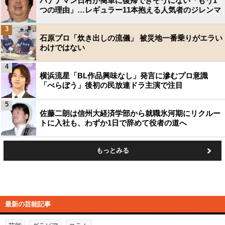
バナナマン日村が簡単に復帰できそうにない「もう1
つの理由」…レギュラー11本抱える人気者のジレンマ
3
石原プロ「炊き出しの流儀」 被災地一番乗りがエラい
わけではない
4
横浜流星「BL作品興味なし」発言に滲むプロ意識
「べらぼう」後初の民放連ドラ主演で注目
5
佐藤二朗は信州大経済学部から就職氷河期にリクルー
トに入社も、わずか1日で辞めて役者の道へ
もっとみる
最新の芸能記事