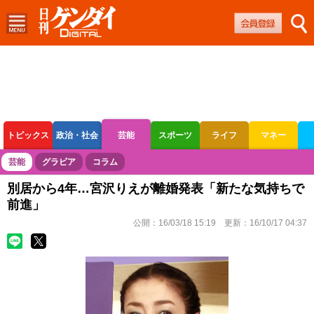
トピックス
政治・社会
芸能
スポーツ
ライフ
マネー
ボートレース
競輪
オートレース
芸能
グラビア
コラム
別居から4年…宮沢りえが離婚発表「新たな気持ちで
前進」
公開：
16/03/18 15:19
更新：
16/10/17 04:37