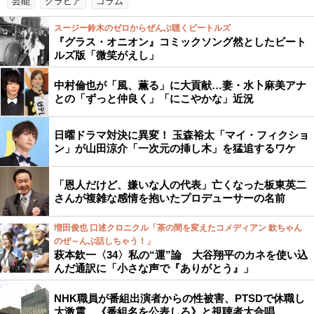
芸能
グラビア
コラム
スージー鈴木のゼロからぜんぶ聴くビートルズ
『グラス・オニオン』コミックソング然としたビート
ルズ版「微笑がえし」
中村倫也が「風、薫る」に大貢献…妻・水卜麻美アナ
との「ずっと仲良く」「にこやかな」近況
日曜ドラマ対決に異変！ 玉森裕太「マイ・フィクショ
ン」が山田涼介「一次元の挿し木」を猛追するワケ
「恩人だけど、嫌いな人の代表」亡くなった板東英二
さんが複雑な感情を抱いたプロデューサーの名前
増田俊也 口述クロニクル「茶の間を変えたコメディアン 欽ちゃん
のぜ～んぶ話しちゃう！」
萩本欽一〈34〉私の“運”論 大谷翔平のカネを使い込
んだ通訳に「小さな声で『ありがとう』」
NHK職員が番組出演者からの性被害、PTSDで休職し
大激震…《番組名を公表しろ》と視聴者大合唱