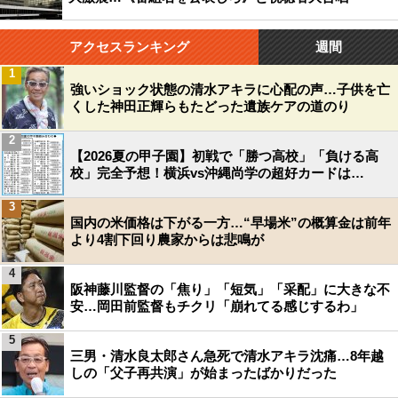
アクセスランキング
週間
1
強いショック状態の清水アキラに心配の声…子供を亡
くした神田正輝らもたどった遺族ケアの道のり
2
【2026夏の甲子園】初戦で「勝つ高校」「負ける高
校」完全予想！横浜vs沖縄尚学の超好カードは…
3
国内の米価格は下がる一方…“早場米”の概算金は前年
より4割下回り農家からは悲鳴が
4
阪神藤川監督の「焦り」「短気」「采配」に大きな不
安…岡田前監督もチクリ「崩れてる感じするわ」
5
三男・清水良太郎さん急死で清水アキラ沈痛…8年越
しの「父子再共演」が始まったばかりだった