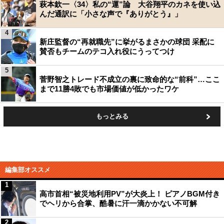
萩本欽一〈34〉私の“運”論 大谷翔平のカネを使い込
んだ通訳に「小さな声で『ありがとう』」
4
新庄監督の“再就職先”に挙がるまさかの球団 采配に
賛否もチームのテコ入れ役にうってつけ
5
菅野智之トレード不成立の裏に致命的な“前科”…ここ
まで11勝4敗でも市場価値が低かったワケ
もっとみる
編集部オススメ
1
高市首相“被災地利用PV”が大炎上！ ピアノBGM付き
でヘリから合掌、酷暑に汗一滴かかない不可解
2