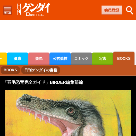
ー
健康
競馬
公営競技
コミック
写真
BOOKS
ボートレース
競輪
オートレース
BOOKS
日刊ゲンダイの書籍
「羽毛恐竜完全ガイド」BIRDER編集部編