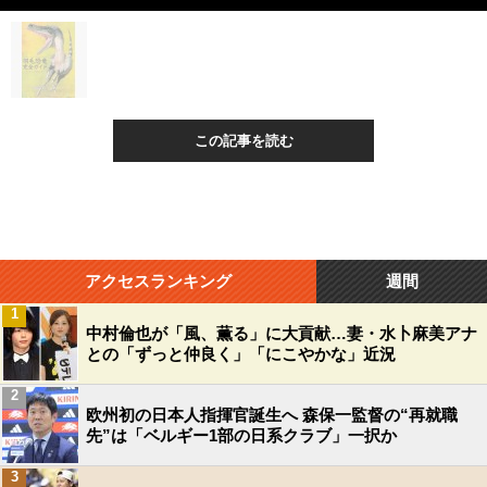
この記事を読む
アクセスランキング
週間
1
中村倫也が「風、薫る」に大貢献…妻・水卜麻美アナ
との「ずっと仲良く」「にこやかな」近況
2
欧州初の日本人指揮官誕生へ 森保一監督の“再就職
先”は「ベルギー1部の日系クラブ」一択か
3