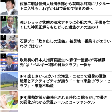
佐藤二朗は信州大経済学部から就職氷河期にリクルー
トに入社も、わずか1日で辞めて役者の道へ
3
強いショック状態の清水アキラに心配の声…子供を亡
くした神田正輝らもたどった遺族ケアの道のり
4
石原プロ「炊き出しの流儀」 被災地一番乗りがエラい
わけではない
5
欧州初の日本人指揮官誕生へ 森保一監督の“再就職
先”は「ベルギー1部の日系クラブ」一択か
[PR]楽しさいっぱい！北海道・ニセコで避暑の夏旅
絶景とアクティビティが揃う「ニセコ東急 グラン・ヒ
ラフ」～東急不動産
[PR]暑熱対策が義務化される時代に 貼るだけで暑さ
の変化がわかる示温シールとは～ファンケル