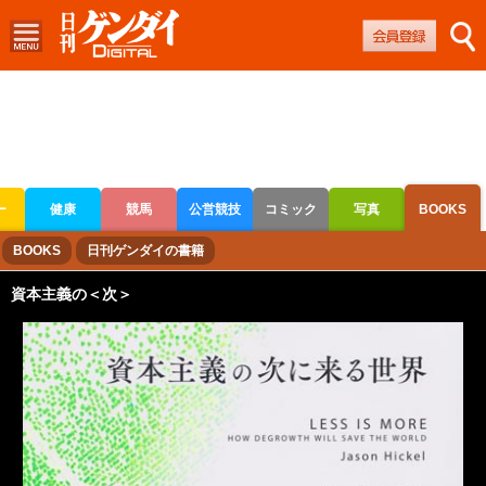
ー
健康
競馬
公営競技
コミック
写真
BOOKS
ボートレース
競輪
オートレース
BOOKS
日刊ゲンダイの書籍
資本主義の＜次＞