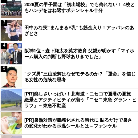
2026夏の甲子園は「初出場校」でも侮れない！ 4校と
もハンデをはね返すポテンシャル十分
3
田中みな実“まんまるE乳”も筋金入り！アッパレのあ
ざとさ
4
阪神1位・森下翔太を英才教育 父親が明かす「マイホ
ーム購入の判断も野球ありきでした」
5
“クズ男”三山凌輝はなぜモテるのか？「運命」を信じ
る女性の危険な思考
[PR]楽しさいっぱい！北海道・ニセコで避暑の夏旅
絶景とアクティビティが揃う「ニセコ東急 グラン・ヒ
ラフ」～東急不動産
[PR]暑熱対策が義務化される時代に 貼るだけで暑さ
の変化がわかる示温シールとは～ファンケル