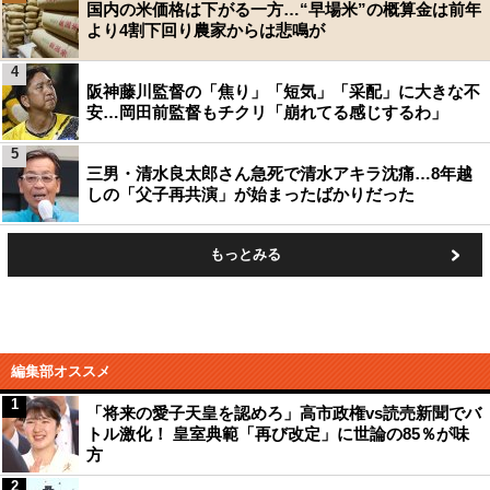
国内の米価格は下がる一方…“早場米”の概算金は前年
より4割下回り農家からは悲鳴が
4
阪神藤川監督の「焦り」「短気」「采配」に大きな不
安…岡田前監督もチクリ「崩れてる感じするわ」
5
三男・清水良太郎さん急死で清水アキラ沈痛…8年越
しの「父子再共演」が始まったばかりだった
もっとみる
編集部オススメ
1
「将来の愛子天皇を認めろ」高市政権vs読売新聞でバ
トル激化！ 皇室典範「再び改定」に世論の85％が味
方
2