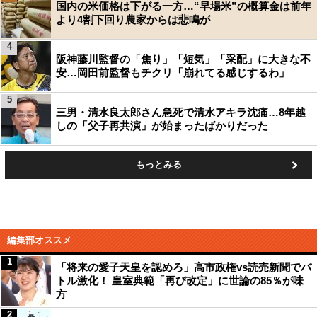
国内の米価格は下がる一方…“早場米”の概算金は前年
より4割下回り農家からは悲鳴が
4
阪神藤川監督の「焦り」「短気」「采配」に大きな不
安…岡田前監督もチクリ「崩れてる感じするわ」
5
三男・清水良太郎さん急死で清水アキラ沈痛…8年越
しの「父子再共演」が始まったばかりだった
もっとみる
編集部オススメ
1
「将来の愛子天皇を認めろ」高市政権vs読売新聞でバ
トル激化！ 皇室典範「再び改定」に世論の85％が味
方
2