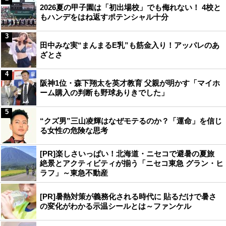
2026夏の甲子園は「初出場校」でも侮れない！ 4校と
もハンデをはね返すポテンシャル十分
3
田中みな実“まんまるE乳”も筋金入り！アッパレのあ
ざとさ
4
阪神1位・森下翔太を英才教育 父親が明かす「マイホ
ーム購入の判断も野球ありきでした」
5
“クズ男”三山凌輝はなぜモテるのか？「運命」を信じ
る女性の危険な思考
[PR]楽しさいっぱい！北海道・ニセコで避暑の夏旅
絶景とアクティビティが揃う「ニセコ東急 グラン・ヒ
ラフ」～東急不動産
[PR]暑熱対策が義務化される時代に 貼るだけで暑さ
の変化がわかる示温シールとは～ファンケル