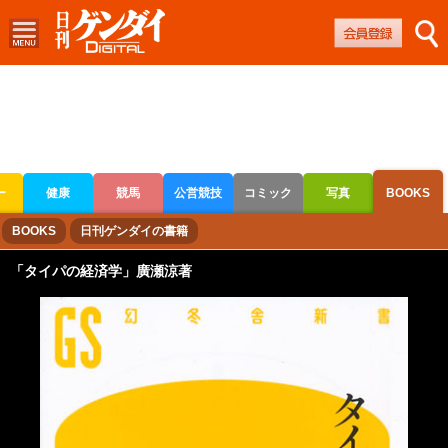
ー
健康
競馬
公営競技
コミック
写真
BOOKS
ボートレース
競輪
オートレース
BOOKS
日刊ゲンダイの書籍
「タイパの経済学」廣瀬涼著