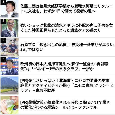
2
佐藤二朗は信州大経済学部から就職氷河期にリクルー
トに入社も、わずか1日で辞めて役者の道へ
3
強いショック状態の清水アキラに心配の声…子供を亡
くした神田正輝らもたどった遺族ケアの道のり
4
石原プロ「炊き出しの流儀」 被災地一番乗りがエラい
わけではない
5
欧州初の日本人指揮官誕生へ 森保一監督の“再就職
先”は「ベルギー1部の日系クラブ」一択か
[PR]楽しさいっぱい！北海道・ニセコで避暑の夏旅
絶景とアクティビティが揃う「ニセコ東急 グラン・ヒ
ラフ」～東急不動産
[PR]暑熱対策が義務化される時代に 貼るだけで暑さ
の変化がわかる示温シールとは～ファンケル