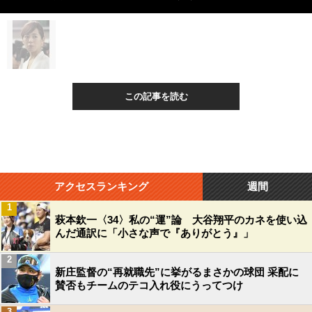
この記事を読む
アクセスランキング
週間
1
萩本欽一〈34〉私の“運”論 大谷翔平のカネを使い込
んだ通訳に「小さな声で『ありがとう』」
2
新庄監督の“再就職先”に挙がるまさかの球団 采配に
賛否もチームのテコ入れ役にうってつけ
3