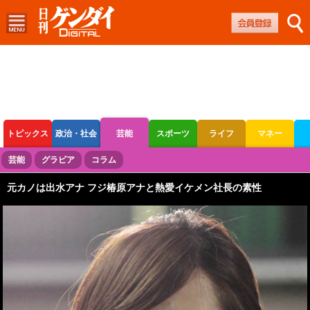
トピックス
政治・社会
芸能
スポーツ
ライフ
マネー
ボートレース
競輪
オートレース
芸能
グラビア
コラム
元カノは出水アナ フジ椿原アナと熱愛イケメン社長の素性