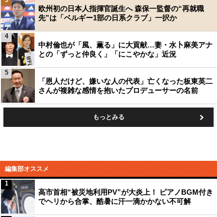
欧州初の日本人指揮官誕生へ 森保一監督の“再就職
先”は「ベルギー1部の日系クラブ」一択か
4
中村倫也が「風、薫る」に大貢献…妻・水卜麻美アナ
との「ずっと仲良く」「にこやかな」近況
5
「恩人だけど、嫌いな人の代表」亡くなった板東英二
さんが複雑な感情を抱いたプロデューサーの名前
もっとみる
編集部オススメ
1
高市首相“被災地利用PV”が大炎上！ ピアノBGM付き
でヘリから合掌、酷暑に汗一滴かかない不可解