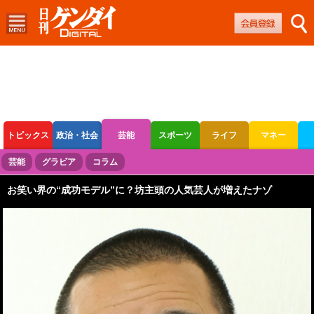
トピックス
政治・社会
芸能
スポーツ
ライフ
マネー
ボートレース
競輪
オートレース
芸能
グラビア
コラム
お笑い界の“成功モデル”に？坊主頭の人気芸人が増えたナゾ