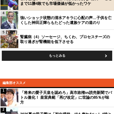
まで11勝4敗でも市場価値が低かったワケ
4
強いショック状態の清水アキラに心配の声…子供を亡
くした神田正輝らもたどった遺族ケアの道のり
5
腎臓病（4）ソーセージ、ちくわ、プロセスチーズの
取り過ぎが腎機能を低下させる
もっとみる
編集部オススメ
1
「将来の愛子天皇を認めろ」高市政権vs読売新聞でバ
トル激化！ 皇室典範「再び改定」に世論の85％が味
方
2