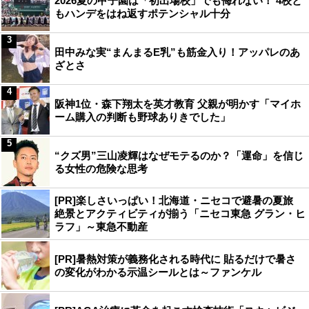
2026夏の甲子園は「初出場校」でも侮れない！ 4校と
もハンデをはね返すポテンシャル十分
3
田中みな実“まんまるE乳”も筋金入り！アッパレのあ
ざとさ
4
阪神1位・森下翔太を英才教育 父親が明かす「マイホ
ーム購入の判断も野球ありきでした」
5
“クズ男”三山凌輝はなぜモテるのか？「運命」を信じ
る女性の危険な思考
[PR]楽しさいっぱい！北海道・ニセコで避暑の夏旅
絶景とアクティビティが揃う「ニセコ東急 グラン・ヒ
ラフ」～東急不動産
[PR]暑熱対策が義務化される時代に 貼るだけで暑さ
の変化がわかる示温シールとは～ファンケル