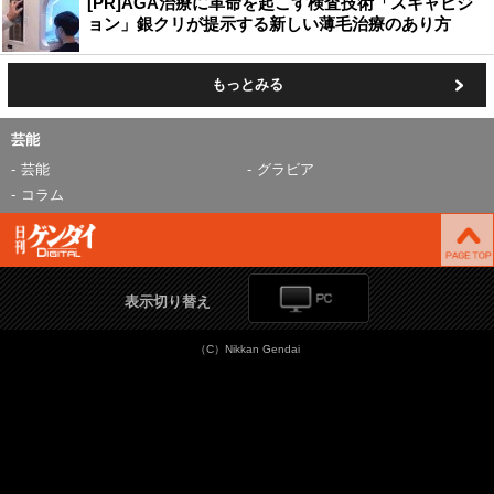
[PR]AGA治療に革命を起こす検査技術「スキャビジ
ョン」銀クリが提示する新しい薄毛治療のあり方
もっとみる
芸能
芸能
グラビア
コラム
表示切り替え
（C）Nikkan Gendai