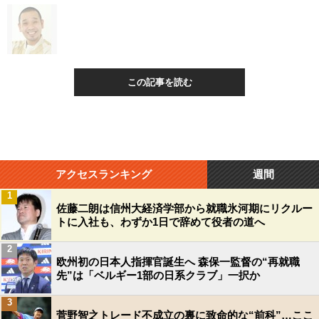
この記事を読む
アクセスランキング
週間
1
佐藤二朗は信州大経済学部から就職氷河期にリクルー
トに入社も、わずか1日で辞めて役者の道へ
2
欧州初の日本人指揮官誕生へ 森保一監督の“再就職
先”は「ベルギー1部の日系クラブ」一択か
3
菅野智之トレード不成立の裏に致命的な“前科”…ここ