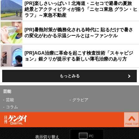
[PR]楽しさいっぱい！北海道・ニセコで避暑の夏旅
絶景とアクティビティが揃う「ニセコ東急 グラン・ヒ
ラフ」～東急不動産
[PR]暑熱対策が義務化される時代に 貼るだけで暑さ
の変化がわかる示温シールとは～ファンケル
[PR]AGA治療に革命を起こす検査技術「スキャビジ
ョン」銀クリが提示する新しい薄毛治療のあり方
もっとみる
芸能
芸能
グラビア
コラム
表示切り替え