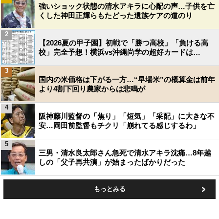
強いショック状態の清水アキラに心配の声…子供を亡
くした神田正輝らもたどった遺族ケアの道のり
2
【2026夏の甲子園】初戦で「勝つ高校」「負ける高
校」完全予想！横浜vs沖縄尚学の超好カードは…
3
国内の米価格は下がる一方…“早場米”の概算金は前年
より4割下回り農家からは悲鳴が
4
阪神藤川監督の「焦り」「短気」「采配」に大きな不
安…岡田前監督もチクリ「崩れてる感じするわ」
5
三男・清水良太郎さん急死で清水アキラ沈痛…8年越
しの「父子再共演」が始まったばかりだった
もっとみる