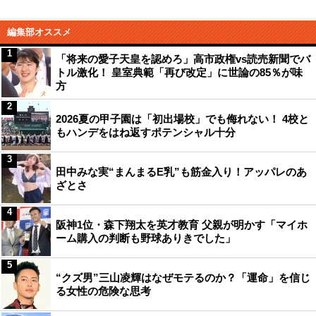
編集部オススメ
1
「将来の愛子天皇を認めろ」高市政権vs読売新聞でバ
トル激化！ 皇室典範「再び改定」に世論の85％が味
方
2
2026夏の甲子園は「初出場校」でも侮れない！ 4校と
もハンデをはね返すポテンシャル十分
3
田中みな実“まんまるE乳”も筋金入り！アッパレのあ
ざとさ
4
阪神1位・森下翔太を英才教育 父親が明かす「マイホ
ーム購入の判断も野球ありきでした」
5
“クズ男”三山凌輝はなぜモテるのか？「運命」を信じ
る女性の危険な思考