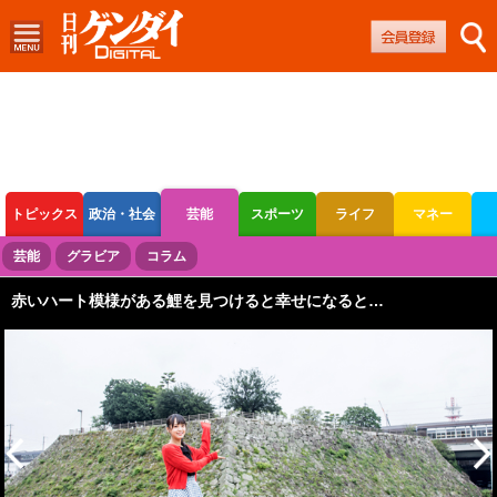
トピックス
政治・社会
芸能
スポーツ
ライフ
マネー
ボートレース
競輪
オートレース
芸能
グラビア
コラム
赤いハート模様がある鯉を見つけると幸せになると…