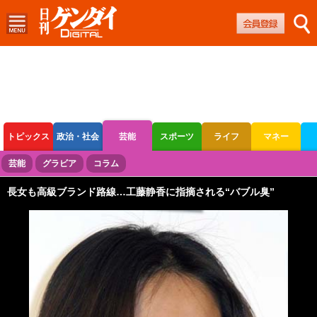
トピックス
政治・社会
芸能
スポーツ
ライフ
マネー
ボートレース
競輪
オートレース
芸能
グラビア
コラム
長女も高級ブランド路線…工藤静香に指摘される“バブル臭”