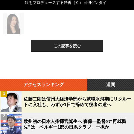
娘をプロデュースする静香（Ｃ）日刊ゲンダイ
この記事を読む
アクセスランキング
週間
1
佐藤二朗は信州大経済学部から就職氷河期にリクルー
トに入社も、わずか1日で辞めて役者の道へ
2
欧州初の日本人指揮官誕生へ 森保一監督の“再就職
先”は「ベルギー1部の日系クラブ」一択か