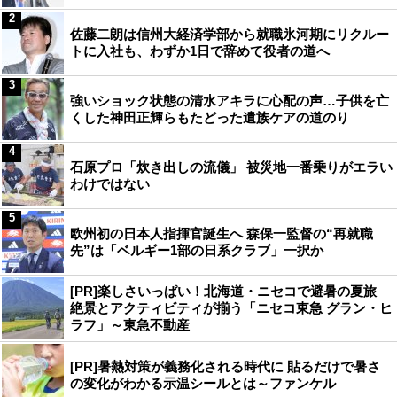
2
佐藤二朗は信州大経済学部から就職氷河期にリクルー
トに入社も、わずか1日で辞めて役者の道へ
3
強いショック状態の清水アキラに心配の声…子供を亡
くした神田正輝らもたどった遺族ケアの道のり
4
石原プロ「炊き出しの流儀」 被災地一番乗りがエラい
わけではない
5
欧州初の日本人指揮官誕生へ 森保一監督の“再就職
先”は「ベルギー1部の日系クラブ」一択か
[PR]楽しさいっぱい！北海道・ニセコで避暑の夏旅
絶景とアクティビティが揃う「ニセコ東急 グラン・ヒ
ラフ」～東急不動産
[PR]暑熱対策が義務化される時代に 貼るだけで暑さ
の変化がわかる示温シールとは～ファンケル