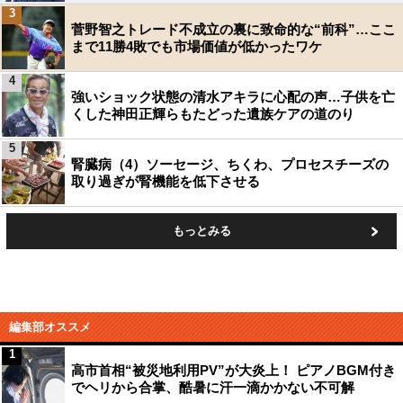
3
菅野智之トレード不成立の裏に致命的な“前科”…ここ
まで11勝4敗でも市場価値が低かったワケ
4
強いショック状態の清水アキラに心配の声…子供を亡
くした神田正輝らもたどった遺族ケアの道のり
5
腎臓病（4）ソーセージ、ちくわ、プロセスチーズの
取り過ぎが腎機能を低下させる
もっとみる
編集部オススメ
1
高市首相“被災地利用PV”が大炎上！ ピアノBGM付き
でヘリから合掌、酷暑に汗一滴かかない不可解