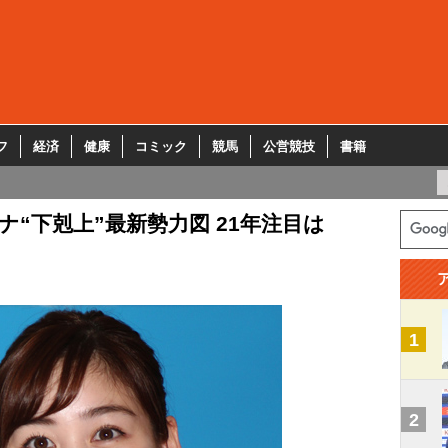
フ
経済
健康
コミック
競馬
公営競技
書籍
“下剋上”最新勢力図 21年注目は
1
2