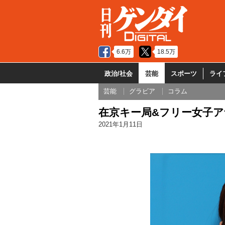
6.6万
18.5万
政治/社会
芸能
スポーツ
ライ
芸能
グラビア
コラム
在京キー局&フリー女子アナ
2021年1月11日