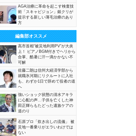
AGA治療に革命を起こす検査技
術「スキャビジョン」銀クリが
提示する新しい薄毛治療のあり
方
編集部オススメ
高市首相“被災地利用PV”が大炎
上！ ピアノBGM付きでヘリから
合掌、酷暑に汗一滴かかない不
可解
佐藤二朗は信州大経済学部から
就職氷河期にリクルートに入社
も、わずか1日で辞めて役者の道
へ
強いショック状態の清水アキラ
に心配の声…子供を亡くした神
田正輝らもたどった遺族ケアの
道のり
石原プロ「炊き出しの流儀」 被
災地一番乗りがエラいわけでは
ない