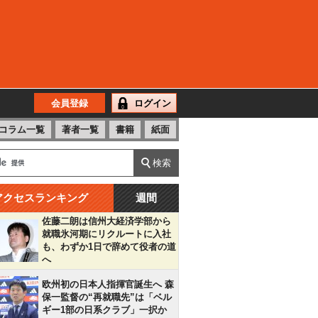
会員登録
ログイン
コラム一覧
著者一覧
書籍
紙面
アクセスランキング
週間
佐藤二朗は信州大経済学部から
就職氷河期にリクルートに入社
も、わずか1日で辞めて役者の道
へ
欧州初の日本人指揮官誕生へ 森
保一監督の“再就職先”は「ベル
ギー1部の日系クラブ」一択か