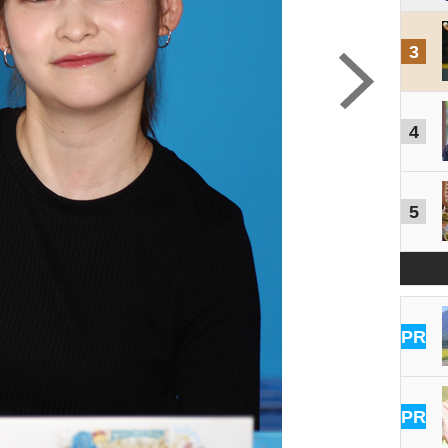
3
4
5
PR
PR