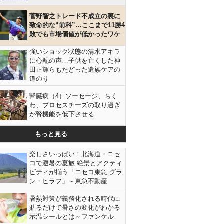
菅野智之トレード不成立の裏に
致命的な“前科”…ここまで11勝4
敗でも市場価値が低かったワケ
強いショック状態の清水アキラ
に心配の声…子供を亡くした神
田正輝らもたどった遺族ケアの
道のり
腎臓病（4）ソーセージ、ちく
わ、プロセスチーズの取り過ぎ
が腎機能を低下させる
もっと見る
楽しさいっぱい！北海道・ニセ
コで避暑の夏旅 絶景とアクティ
ビティが揃う「ニセコ東急 グラ
ン・ヒラフ」～東急不動産
井上清華（Ｃ）日刊ゲンダイ
暑熱対策が義務化される時代に
貼るだけで暑さの変化がわかる
示温シールとは～ファンケル