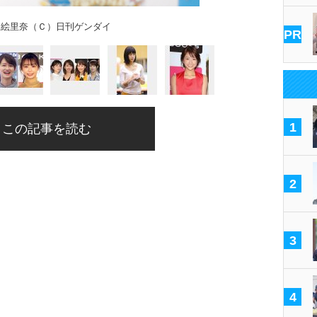
田絵里奈（Ｃ）日刊ゲンダイ
PR
1
この記事を読む
2
3
4