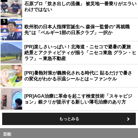
石原プロ「炊き出しの流儀」 被災地一番乗りがエラい
わけではない
5
欧州初の日本人指揮官誕生へ 森保一監督の“再就職
先”は「ベルギー1部の日系クラブ」一択か
[PR]楽しさいっぱい！北海道・ニセコで避暑の夏旅
絶景とアクティビティが揃う「ニセコ東急 グラン・ヒ
ラフ」～東急不動産
[PR]暑熱対策が義務化される時代に 貼るだけで暑さ
の変化がわかる示温シールとは～ファンケル
[PR]AGA治療に革命を起こす検査技術「スキャビジ
ョン」銀クリが提示する新しい薄毛治療のあり方
もっとみる
芸能