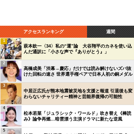
アクセスランキング
週間
1
萩本欽一〈34〉私の“運”論 大谷翔平のカネを使い込
んだ通訳に「小さな声で『ありがとう』」
2
高橋成美「渋幕→慶応」だけでは読み解けないズバ抜
けた回転の速さ 世界選手権ペアで日本人初の銅メダル
3
中居正広氏が熊本地震被災地を支援と報道 引退後も変
わらないチャリティー精神と芸能界復帰の可能性
4
松本若菜「ジュラシック・ワールド」吹き替え《棒読
み》論争再燃…暗雲漂う主演ドラマに新たな逆風
5