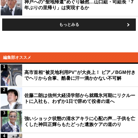
神戸への“聖地帰還”めぐり騒然…山口組・司組長「7
年ぶりの里帰り」は実現するか
もっとみる
編集部オススメ
1
高市首相“被災地利用PV”が大炎上！ ピアノBGM付き
でヘリから合掌、酷暑に汗一滴かかない不可解
2
佐藤二朗は信州大経済学部から就職氷河期にリクルー
トに入社も、わずか1日で辞めて役者の道へ
3
強いショック状態の清水アキラに心配の声…子供を亡
くした神田正輝らもたどった遺族ケアの道のり
4