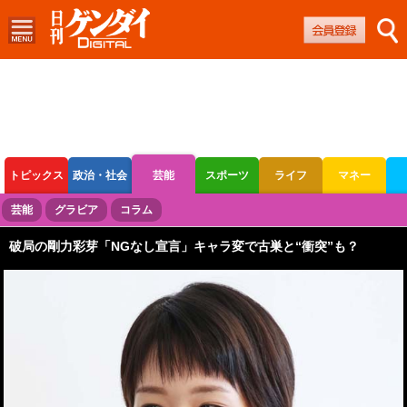
トピックス
政治・社会
芸能
スポーツ
ライフ
マネー
ボートレース
競輪
オートレース
芸能
グラビア
コラム
破局の剛力彩芽「NGなし宣言」キャラ変で古巣と“衝突”も？