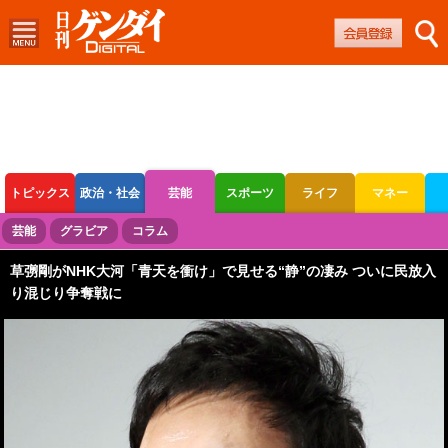
トピックス
政治・社会
芸能
スポーツ
ライフ
マネー
ボートレース
競輪
オートレース
芸能
グラビア
コラム
草彅剛がNHK大河「青天を衝け」で見せる“静”の凄み ついに民放入
り混じり争奪戦に