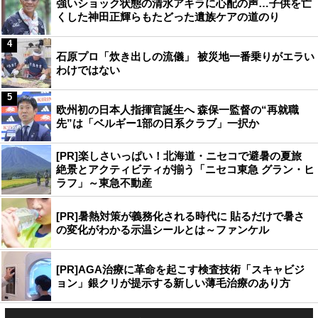
強いショック状態の清水アキラに心配の声…子供を亡
くした神田正輝らもたどった遺族ケアの道のり
4
石原プロ「炊き出しの流儀」 被災地一番乗りがエラい
わけではない
5
欧州初の日本人指揮官誕生へ 森保一監督の“再就職
先”は「ベルギー1部の日系クラブ」一択か
[PR]楽しさいっぱい！北海道・ニセコで避暑の夏旅
絶景とアクティビティが揃う「ニセコ東急 グラン・ヒ
ラフ」～東急不動産
[PR]暑熱対策が義務化される時代に 貼るだけで暑さ
の変化がわかる示温シールとは～ファンケル
[PR]AGA治療に革命を起こす検査技術「スキャビジ
ョン」銀クリが提示する新しい薄毛治療のあり方