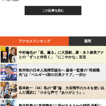
この記事を読む
アクセスランキング
週間
1
中村倫也が「風、薫る」に大貢献…妻・水卜麻美アナ
との「ずっと仲良く」「にこやかな」近況
2
欧州初の日本人指揮官誕生へ 森保一監督の“再就職
先”は「ベルギー1部の日系クラブ」一択か
3
萩本欽一〈34〉私の“運”論 大谷翔平のカネを使い込
んだ通訳に「小さな声で『ありがとう』」
4
新庄監督の“再就職先”に挙がるまさかの球団 采配に