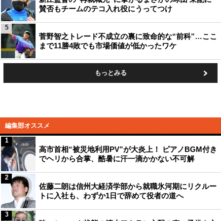
賛否もチームのテコ入れ役にうってつけ
5
菅野智之トレード不成立の裏に致命的な“前科”…ここ
まで11勝4敗でも市場価値が低かったワケ
もっとみる
編集部オススメ
1
高市首相“被災地利用PV”が大炎上！ ピアノBGM付き
でヘリから合掌、酷暑に汗一滴かかない不可解
2
佐藤二朗は信州大経済学部から就職氷河期にリクルー
トに入社も、わずか1日で辞めて役者の道へ
3