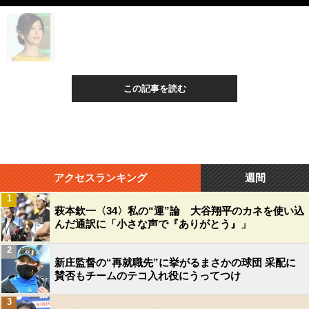
この記事を読む
アクセスランキング
週間
1
萩本欽一〈34〉私の“運”論 大谷翔平のカネを使い込
んだ通訳に「小さな声で『ありがとう』」
2
新庄監督の“再就職先”に挙がるまさかの球団 采配に
賛否もチームのテコ入れ役にうってつけ
3