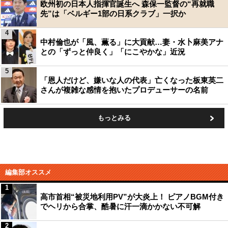
欧州初の日本人指揮官誕生へ 森保一監督の“再就職
先”は「ベルギー1部の日系クラブ」一択か
4
中村倫也が「風、薫る」に大貢献…妻・水卜麻美アナ
との「ずっと仲良く」「にこやかな」近況
5
「恩人だけど、嫌いな人の代表」亡くなった板東英二
さんが複雑な感情を抱いたプロデューサーの名前
もっとみる
編集部オススメ
1
高市首相“被災地利用PV”が大炎上！ ピアノBGM付き
でヘリから合掌、酷暑に汗一滴かかない不可解
2