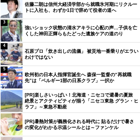
佐藤二朗は信州大経済学部から就職氷河期にリクルー
トに入社も、わずか1日で辞めて役者の道へ
3
強いショック状態の清水アキラに心配の声…子供を亡
くした神田正輝らもたどった遺族ケアの道のり
4
石原プロ「炊き出しの流儀」 被災地一番乗りがエラい
わけではない
5
欧州初の日本人指揮官誕生へ 森保一監督の“再就職
先”は「ベルギー1部の日系クラブ」一択か
[PR]楽しさいっぱい！北海道・ニセコで避暑の夏旅
絶景とアクティビティが揃う「ニセコ東急 グラン・ヒ
ラフ」～東急不動産
[PR]暑熱対策が義務化される時代に 貼るだけで暑さ
の変化がわかる示温シールとは～ファンケル