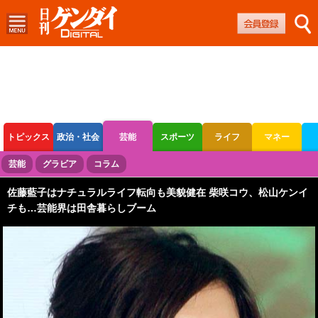
トピックス
政治・社会
芸能
スポーツ
ライフ
マネー
ボートレース
競輪
オートレース
芸能
グラビア
コラム
佐藤藍子はナチュラルライフ転向も美貌健在 柴咲コウ、松山ケンイ
チも…芸能界は田舎暮らしブーム