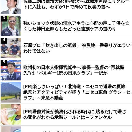
佐藤二朗は信州大経済学部から就職氷河期にリクルー
トに入社も、わずか1日で辞めて役者の道へ
3
強いショック状態の清水アキラに心配の声…子供を亡
くした神田正輝らもたどった遺族ケアの道のり
4
石原プロ「炊き出しの流儀」 被災地一番乗りがエラい
わけではない
5
欧州初の日本人指揮官誕生へ 森保一監督の“再就職
先”は「ベルギー1部の日系クラブ」一択か
[PR]楽しさいっぱい！北海道・ニセコで避暑の夏旅
絶景とアクティビティが揃う「ニセコ東急 グラン・ヒ
ラフ」～東急不動産
[PR]暑熱対策が義務化される時代に 貼るだけで暑さ
の変化がわかる示温シールとは～ファンケル