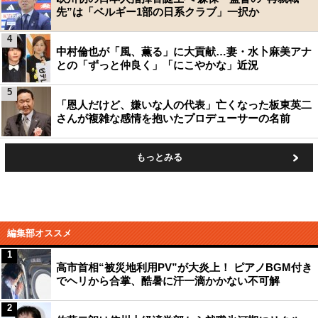
先”は「ベルギー1部の日系クラブ」一択か
4
中村倫也が「風、薫る」に大貢献…妻・水卜麻美アナ
との「ずっと仲良く」「にこやかな」近況
5
「恩人だけど、嫌いな人の代表」亡くなった板東英二
さんが複雑な感情を抱いたプロデューサーの名前
もっとみる
編集部オススメ
1
高市首相“被災地利用PV”が大炎上！ ピアノBGM付き
でヘリから合掌、酷暑に汗一滴かかない不可解
2