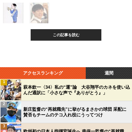
この記事を読む
アクセスランキング
週間
1
萩本欽一〈34〉私の“運”論 大谷翔平のカネを使い込
んだ通訳に「小さな声で『ありがとう』」
2
新庄監督の“再就職先”に挙がるまさかの球団 采配に
賛否もチームのテコ入れ役にうってつけ
3
欧州初の日本人指揮官誕生へ 森保一監督の“再就職