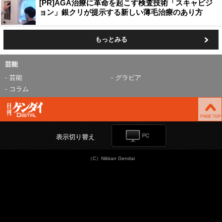
[PR]AGA治療に革命を起こす検査技術「スキャビジ
ョン」銀クリが提示する新しい薄毛治療のあり方
もっとみる
芸能
芸能
グラビア
コラム
表示切り替え
（C）Nikkan Gendai