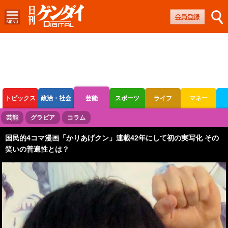
トピックス
政治・社会
芸能
スポーツ
ライフ
マネー
ボートレース
競輪
オートレース
芸能
グラビア
コラム
国民的4コマ漫画「かりあげクン」連載42年にして初の実写化 その
笑いの普遍性とは？