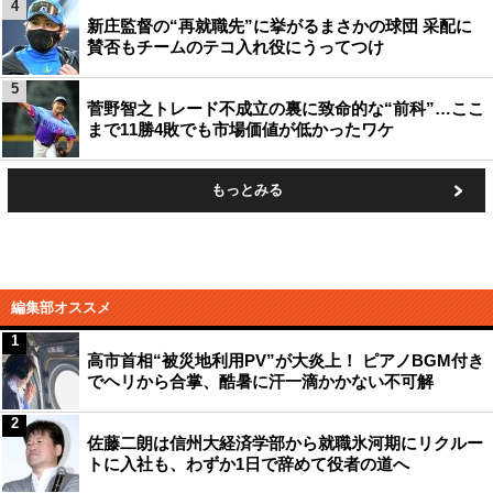
4
新庄監督の“再就職先”に挙がるまさかの球団 采配に
賛否もチームのテコ入れ役にうってつけ
5
菅野智之トレード不成立の裏に致命的な“前科”…ここ
まで11勝4敗でも市場価値が低かったワケ
もっとみる
編集部オススメ
1
高市首相“被災地利用PV”が大炎上！ ピアノBGM付き
でヘリから合掌、酷暑に汗一滴かかない不可解
2
佐藤二朗は信州大経済学部から就職氷河期にリクルー
トに入社も、わずか1日で辞めて役者の道へ