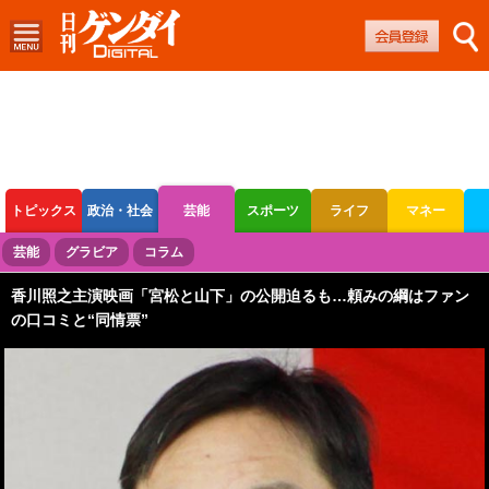
トピックス
政治・社会
芸能
スポーツ
ライフ
マネー
ボートレース
競輪
オートレース
芸能
グラビア
コラム
香川照之主演映画「宮松と山下」の公開迫るも…頼みの綱はファン
の口コミと“同情票”