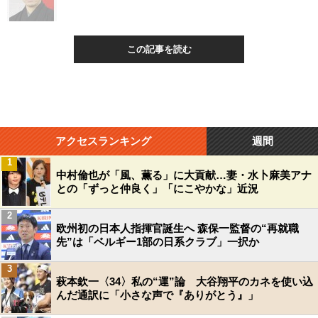
この記事を読む
アクセスランキング
週間
1
中村倫也が「風、薫る」に大貢献…妻・水卜麻美アナ
との「ずっと仲良く」「にこやかな」近況
2
欧州初の日本人指揮官誕生へ 森保一監督の“再就職
先”は「ベルギー1部の日系クラブ」一択か
3
萩本欽一〈34〉私の“運”論 大谷翔平のカネを使い込
んだ通訳に「小さな声で『ありがとう』」