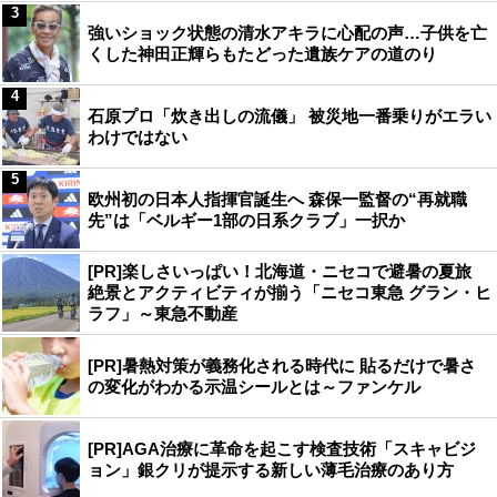
3
強いショック状態の清水アキラに心配の声…子供を亡
くした神田正輝らもたどった遺族ケアの道のり
4
石原プロ「炊き出しの流儀」 被災地一番乗りがエラい
わけではない
5
欧州初の日本人指揮官誕生へ 森保一監督の“再就職
先”は「ベルギー1部の日系クラブ」一択か
[PR]楽しさいっぱい！北海道・ニセコで避暑の夏旅
絶景とアクティビティが揃う「ニセコ東急 グラン・ヒ
ラフ」～東急不動産
[PR]暑熱対策が義務化される時代に 貼るだけで暑さ
の変化がわかる示温シールとは～ファンケル
[PR]AGA治療に革命を起こす検査技術「スキャビジ
ョン」銀クリが提示する新しい薄毛治療のあり方