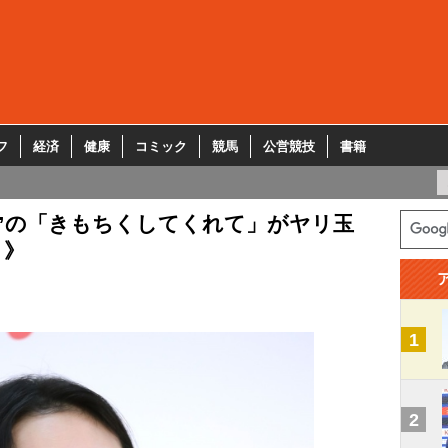
フ
経済
健康
コミック
競馬
公営競技
書籍
”の「きもちくしてくれて」がヤリ玉
？》
1
2