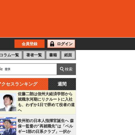
会員登録
ログイン
コラム一覧
著者一覧
書籍
紙面
アクセスランキング
週間
佐藤二朗は信州大経済学部から
就職氷河期にリクルートに入社
も、わずか1日で辞めて役者の道
へ
欧州初の日本人指揮官誕生へ 森
保一監督の“再就職先”は「ベル
ギー1部の日系クラブ」一択か