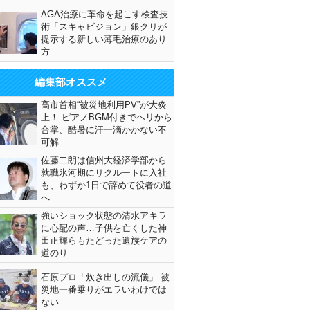
AGA治療に革命を起こす検査技
術「スキャビジョン」銀クリが
提示する新しい薄毛治療のあり
方
編集部オススメ
高市首相“被災地利用PV”が大炎
上！ ピアノBGM付きでヘリから
合掌、酷暑に汗一滴かかない不
可解
佐藤二朗は信州大経済学部から
就職氷河期にリクルートに入社
も、わずか1日で辞めて役者の道
へ
強いショック状態の清水アキラ
に心配の声…子供を亡くした神
田正輝らもたどった遺族ケアの
道のり
石原プロ「炊き出しの流儀」 被
災地一番乗りがエラいわけでは
ない