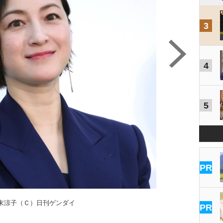
3
4
5
PR
末涼子（Ｃ）日刊ゲンダイ
PR