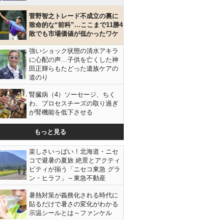
菅野智之トレード不成立の裏に
致命的な“前科”…ここまで11勝4
敗でも市場価値が低かったワケ
強いショック状態の清水アキラ
に心配の声…子供を亡くした神
田正輝らもたどった遺族ケアの
道のり
腎臓病（4）ソーセージ、ちく
わ、プロセスチーズの取り過ぎ
が腎機能を低下させる
もっと見る
楽しさいっぱい！北海道・ニセ
コで避暑の夏旅 絶景とアクティ
ビティが揃う「ニセコ東急 グラ
ン・ヒラフ」～東急不動産
暑熱対策が義務化される時代に
貼るだけで暑さの変化がわかる
示温シールとは～ファンケル