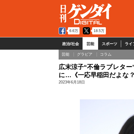
6.6万
18.5万
政治/社会
芸能
スポーツ
ライ
芸能
グラビア
コラム
広末涼子“不倫ラブレター
に…《一応早稲田だよな
2023年6月18日