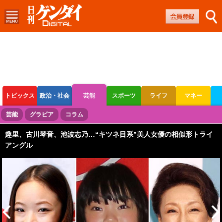
トピックス
政治・社会
芸能
スポーツ
ライフ
マネー
ボートレース
競輪
オートレース
芸能
グラビア
コラム
趣里、古川琴音、池波志乃…“キツネ目系”美人女優の相似形トライ
アングル