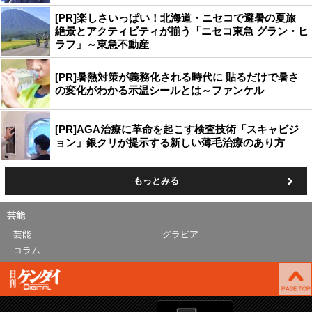
[PR]楽しさいっぱい！北海道・ニセコで避暑の夏旅
絶景とアクティビティが揃う「ニセコ東急 グラン・ヒ
ラフ」～東急不動産
[PR]暑熱対策が義務化される時代に 貼るだけで暑さ
の変化がわかる示温シールとは～ファンケル
[PR]AGA治療に革命を起こす検査技術「スキャビジ
ョン」銀クリが提示する新しい薄毛治療のあり方
もっとみる
芸能
芸能
グラビア
コラム