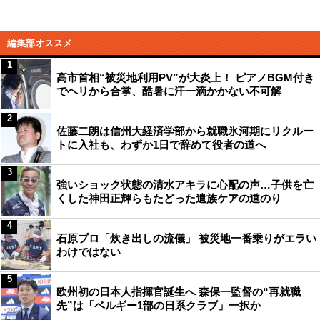
編集部オススメ
1
高市首相“被災地利用PV”が大炎上！ ピアノBGM付き
でヘリから合掌、酷暑に汗一滴かかない不可解
2
佐藤二朗は信州大経済学部から就職氷河期にリクルー
トに入社も、わずか1日で辞めて役者の道へ
3
強いショック状態の清水アキラに心配の声…子供を亡
くした神田正輝らもたどった遺族ケアの道のり
4
石原プロ「炊き出しの流儀」 被災地一番乗りがエラい
わけではない
5
欧州初の日本人指揮官誕生へ 森保一監督の“再就職
先”は「ベルギー1部の日系クラブ」一択か