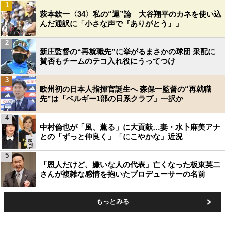
1
萩本欽一〈34〉私の“運”論 大谷翔平のカネを使い込
んだ通訳に「小さな声で『ありがとう』」
2
新庄監督の“再就職先”に挙がるまさかの球団 采配に
賛否もチームのテコ入れ役にうってつけ
3
欧州初の日本人指揮官誕生へ 森保一監督の“再就職
先”は「ベルギー1部の日系クラブ」一択か
4
中村倫也が「風、薫る」に大貢献…妻・水卜麻美アナ
との「ずっと仲良く」「にこやかな」近況
5
「恩人だけど、嫌いな人の代表」亡くなった板東英二
さんが複雑な感情を抱いたプロデューサーの名前
もっとみる