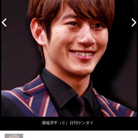
溝端淳平（Ｃ）日刊ゲンダイ