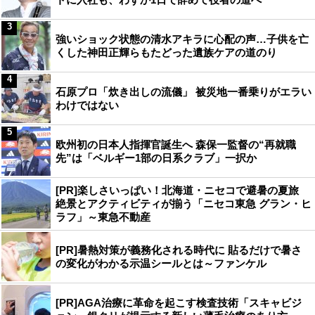
3
強いショック状態の清水アキラに心配の声…子供を亡
くした神田正輝らもたどった遺族ケアの道のり
4
石原プロ「炊き出しの流儀」 被災地一番乗りがエラい
わけではない
5
欧州初の日本人指揮官誕生へ 森保一監督の“再就職
先”は「ベルギー1部の日系クラブ」一択か
[PR]楽しさいっぱい！北海道・ニセコで避暑の夏旅
絶景とアクティビティが揃う「ニセコ東急 グラン・ヒ
ラフ」～東急不動産
[PR]暑熱対策が義務化される時代に 貼るだけで暑さ
の変化がわかる示温シールとは～ファンケル
[PR]AGA治療に革命を起こす検査技術「スキャビジ