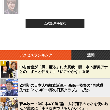
この記事を読む
アクセスランキング
週間
1
中村倫也が「風、薫る」に大貢献…妻・水卜麻美アナ
との「ずっと仲良く」「にこやかな」近況
2
欧州初の日本人指揮官誕生へ 森保一監督の“再就職
先”は「ベルギー1部の日系クラブ」一択か
3
萩本欽一〈34〉私の“運”論 大谷翔平のカネを使い込
んだ通訳に「小さな声で『ありがとう』」