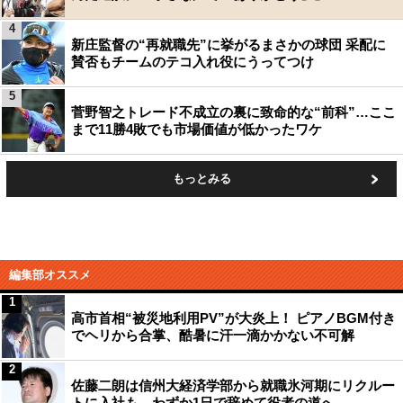
4
新庄監督の“再就職先”に挙がるまさかの球団 采配に
賛否もチームのテコ入れ役にうってつけ
5
菅野智之トレード不成立の裏に致命的な“前科”…ここ
まで11勝4敗でも市場価値が低かったワケ
もっとみる
編集部オススメ
1
高市首相“被災地利用PV”が大炎上！ ピアノBGM付き
でヘリから合掌、酷暑に汗一滴かかない不可解
2
佐藤二朗は信州大経済学部から就職氷河期にリクルー
トに入社も、わずか1日で辞めて役者の道へ