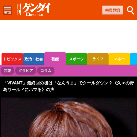
トピックス
政治・社会
芸能
スポーツ
ライフ
マネー
ボートレース
競輪
オートレース
芸能
グラビア
コラム
「VIVANT」最終回の後は「なんうま」でクールダウン？《久々の野
島ワールドにハマる》の声