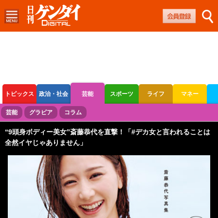
トピックス
政治・社会
芸能
スポーツ
ライフ
マネー
ボートレース
競輪
オートレース
芸能
グラビア
コラム
“9頭身ボディー美女”斎藤恭代を直撃！「#デカ女と言われることは
全然イヤじゃありません」