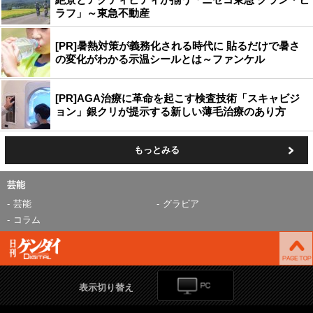
ラフ」～東急不動産
[PR]暑熱対策が義務化される時代に 貼るだけで暑さ
の変化がわかる示温シールとは～ファンケル
[PR]AGA治療に革命を起こす検査技術「スキャビジ
ョン」銀クリが提示する新しい薄毛治療のあり方
もっとみる
芸能
芸能
グラビア
コラム
表示切り替え