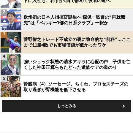
トに入社も、わずか1日で辞めて役者の道へ
2
欧州初の日本人指揮官誕生へ 森保一監督の“再就職
先”は「ベルギー1部の日系クラブ」一択か
3
菅野智之トレード不成立の裏に致命的な“前科”…ここ
まで11勝4敗でも市場価値が低かったワケ
4
強いショック状態の清水アキラに心配の声…子供を亡
くした神田正輝らもたどった遺族ケアの道のり
5
腎臓病（4）ソーセージ、ちくわ、プロセスチーズの
取り過ぎが腎機能を低下させる
もっとみる