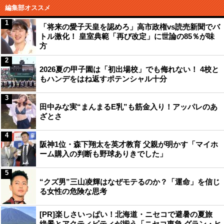
編集部オススメ
1
「将来の愛子天皇を認めろ」高市政権vs読売新聞でバ
トル激化！ 皇室典範「再び改定」に世論の85％が味
方
2
2026夏の甲子園は「初出場校」でも侮れない！ 4校と
もハンデをはね返すポテンシャル十分
3
田中みな実“まんまるE乳”も筋金入り！アッパレのあ
ざとさ
4
阪神1位・森下翔太を英才教育 父親が明かす「マイホ
ーム購入の判断も野球ありきでした」
5
“クズ男”三山凌輝はなぜモテるのか？「運命」を信じ
る女性の危険な思考
[PR]楽しさいっぱい！北海道・ニセコで避暑の夏旅
絶景とアクティビティが揃う「ニセコ東急 グラン・ヒ