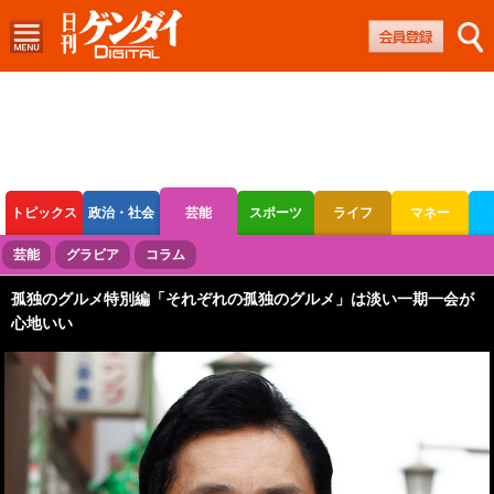
トピックス
政治・社会
芸能
スポーツ
ライフ
マネー
ボートレース
競輪
オートレース
芸能
グラビア
コラム
孤独のグルメ特別編「それぞれの孤独のグルメ」は淡い一期一会が
心地いい