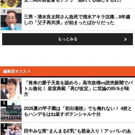
5
三男・清水良太郎さん急死で清水アキラ沈痛…8年越
しの「父子再共演」が始まったばかりだった
もっとみる
編集部オススメ
1
「将来の愛子天皇を認めろ」高市政権vs読売新聞でバ
トル激化！ 皇室典範「再び改定」に世論の85％が味
方
2
2026夏の甲子園は「初出場校」でも侮れない！ 4校と
もハンデをはね返すポテンシャル十分
3
田中みな実“まんまるE乳”も筋金入り！アッパレのあ