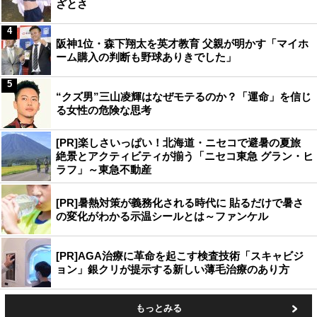
ざとさ
4
阪神1位・森下翔太を英才教育 父親が明かす「マイホ
ーム購入の判断も野球ありきでした」
5
“クズ男”三山凌輝はなぜモテるのか？「運命」を信じ
る女性の危険な思考
[PR]楽しさいっぱい！北海道・ニセコで避暑の夏旅
絶景とアクティビティが揃う「ニセコ東急 グラン・ヒ
ラフ」～東急不動産
[PR]暑熱対策が義務化される時代に 貼るだけで暑さ
の変化がわかる示温シールとは～ファンケル
[PR]AGA治療に革命を起こす検査技術「スキャビジ
ョン」銀クリが提示する新しい薄毛治療のあり方
もっとみる