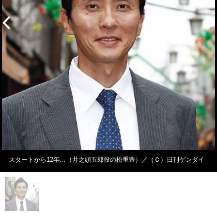
スタートから12年…（井之頭五郎役の松重豊）／（Ｃ）日刊ゲンダイ