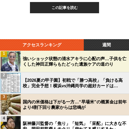
この記事を読む
アクセスランキング
週間
1
強いショック状態の清水アキラに心配の声…子供を亡
くした神田正輝らもたどった遺族ケアの道のり
2
【2026夏の甲子園】初戦で「勝つ高校」「負ける高
校」完全予想！横浜vs沖縄尚学の超好カードは…
3
国内の米価格は下がる一方…“早場米”の概算金は前年
より4割下回り農家からは悲鳴が
4
阪神藤川監督の「焦り」「短気」「采配」に大きな不
安…岡田前監督もチクリ「崩れてる感じするわ」