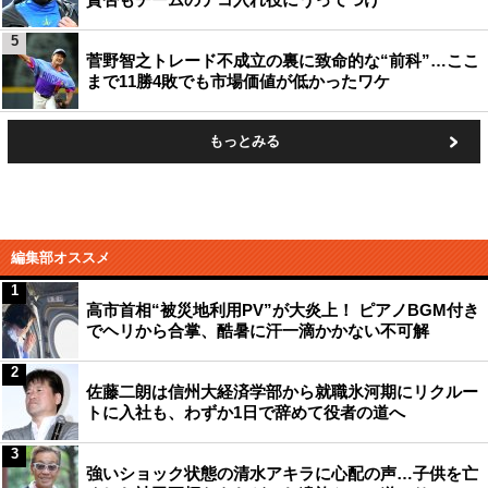
5
菅野智之トレード不成立の裏に致命的な“前科”…ここ
まで11勝4敗でも市場価値が低かったワケ
もっとみる
編集部オススメ
1
高市首相“被災地利用PV”が大炎上！ ピアノBGM付き
でヘリから合掌、酷暑に汗一滴かかない不可解
2
佐藤二朗は信州大経済学部から就職氷河期にリクルー
トに入社も、わずか1日で辞めて役者の道へ
3
強いショック状態の清水アキラに心配の声…子供を亡