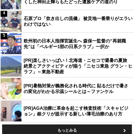
くした神田正輝らもたどった遺族ケアの道のり
4
石原プロ「炊き出しの流儀」 被災地一番乗りがエラい
わけではない
5
欧州初の日本人指揮官誕生へ 森保一監督の“再就職
先”は「ベルギー1部の日系クラブ」一択か
[PR]楽しさいっぱい！北海道・ニセコで避暑の夏旅
絶景とアクティビティが揃う「ニセコ東急 グラン・ヒ
ラフ」～東急不動産
[PR]暑熱対策が義務化される時代に 貼るだけで暑さ
の変化がわかる示温シールとは～ファンケル
[PR]AGA治療に革命を起こす検査技術「スキャビジ
ョン」銀クリが提示する新しい薄毛治療のあり方
もっとみる