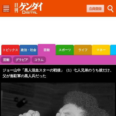
トピックス
政治・社会
芸能
スポーツ
ライフ
マネー
ボートレース
競輪
オートレース
芸能
グラビア
コラム
ジョー山中「黒人混血スターの戦後」（1）七人兄弟のうち彼だけ、
父が進駐軍の黒人兵だった