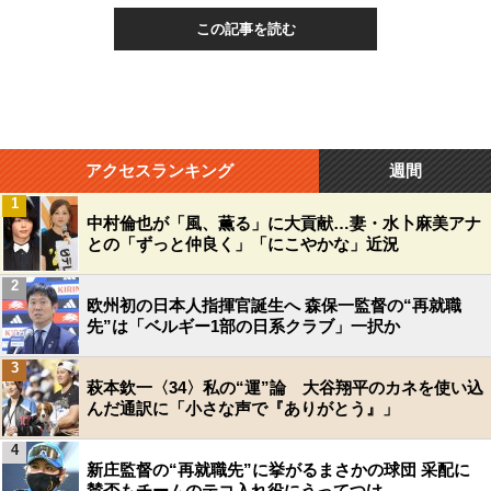
この記事を読む
アクセスランキング
週間
1
中村倫也が「風、薫る」に大貢献…妻・水卜麻美アナ
との「ずっと仲良く」「にこやかな」近況
2
欧州初の日本人指揮官誕生へ 森保一監督の“再就職
先”は「ベルギー1部の日系クラブ」一択か
3
萩本欽一〈34〉私の“運”論 大谷翔平のカネを使い込
んだ通訳に「小さな声で『ありがとう』」
4
新庄監督の“再就職先”に挙がるまさかの球団 采配に
賛否もチームのテコ入れ役にうってつけ