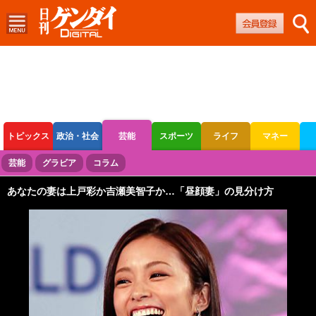
トピックス
政治・社会
芸能
スポーツ
ライフ
マネー
ボートレース
競輪
オートレース
芸能
グラビア
コラム
あなたの妻は上戸彩か吉瀬美智子か…「昼顔妻」の見分け方