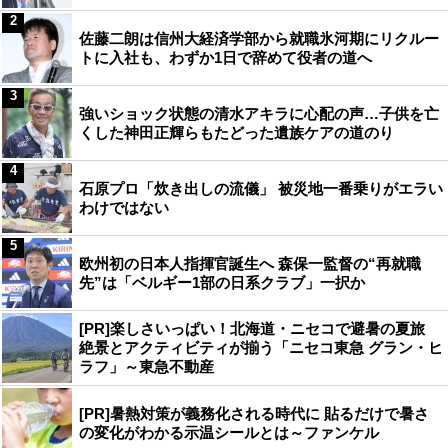
2
佐藤二朗は信州大経済学部から就職氷河期にリクルー
トに入社も、わずか1日で辞めて役者の道へ
3
強いショック状態の清水アキラに心配の声…子供を亡
くした神田正輝らもたどった遺族ケアの道のり
4
石原プロ「炊き出しの流儀」 被災地一番乗りがエラい
わけではない
5
欧州初の日本人指揮官誕生へ 森保一監督の“再就職
先”は「ベルギー1部の日系クラブ」一択か
[PR]楽しさいっぱい！北海道・ニセコで避暑の夏旅
絶景とアクティビティが揃う「ニセコ東急 グラン・ヒ
ラフ」～東急不動産
[PR]暑熱対策が義務化される時代に 貼るだけで暑さ
の変化がわかる示温シールとは～ファンケル