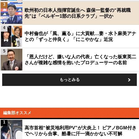
3
欧州初の日本人指揮官誕生へ 森保一監督の“再就職
先”は「ベルギー1部の日系クラブ」一択か
4
中村倫也が「風、薫る」に大貢献…妻・水卜麻美アナ
との「ずっと仲良く」「にこやかな」近況
5
「恩人だけど、嫌いな人の代表」亡くなった板東英二
さんが複雑な感情を抱いたプロデューサーの名前
もっとみる
編集部オススメ
1
高市首相“被災地利用PV”が大炎上！ ピアノBGM付き
でヘリから合掌、酷暑に汗一滴かかない不可解